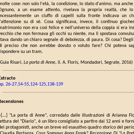
molte cose: non solo l'età, la condizione, lo stato d'animo, ma anche 
Ognuno, a un esame attento, rivelava la propria realtà, che lo
incessantemente un ciuffo di capelli sulla fronte indicava un ch
l'attenzione su di sé. Cosa significava, invece, il continuo gioche
matrimonio non era così felice e nell'universo della coppia si era in
vecchio che non fermava gli occhi su niente, ma li spostava convuls
stava dando un chiaro segnale di debolezza, di paura. Di cosa? Degli a
di preciso che non avrebbe dovuto o voluto fare? Chi poteva sa
rispondere su un tram.
(Guia Risari,
La porta di Anne
, il. A. Floris, Mondadori, Segrate, 20
Extracto
pp. 26-27,54-55,124-125,138-139
Recensiones
«[...] "La porta di Anne", corredato dalle illustrazioni di Arianna Fl
lettura del "Diario", è un libro consigliato a partire dai 12 anni e forni
dei protagonisti, anche un breve ed esaustivo quadro storico del peri
(Claudia Bertanza,
Cosa Sognava Anna Frank? Recensione Di "La Port