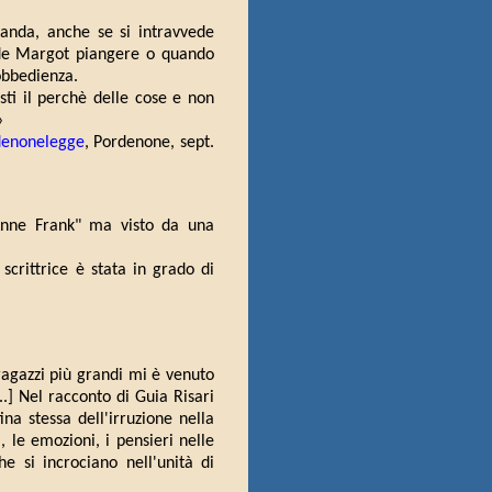
anda, anche se si intravvede
ede Margot piangere o quando
'obbedienza.
sti il perchè delle cose e non
»
denonelegge
, Pordenone, sept.
 Anne Frank" ma visto da una
 scrittrice è stata in grado di
 ragazzi più grandi mi è venuto
..] Nel racconto di Guia Risari
a stessa dell'irruzione nella
, le emozioni, i pensieri nelle
 si incrociano nell'unità di