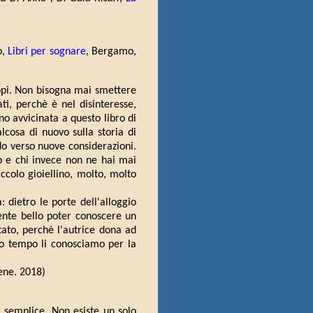
o,
Libri per sognare
, Bergamo,
oppi. Non bisogna mai smettere
ati, perchè è nel disinteresse,
o avvicinata a questo libro di
lcosa di nuovo sulla storia di
do verso nuove considerazioni.
to e chi invece non ne hai mai
ccolo gioiellino, molto, molto
 dietro le porte dell'alloggio
mente bello poter conoscere un
ato, perchè l'autrice dona ad
so tempo li conosciamo per la
ene. 2018)
 semplice. Non esiste un solo