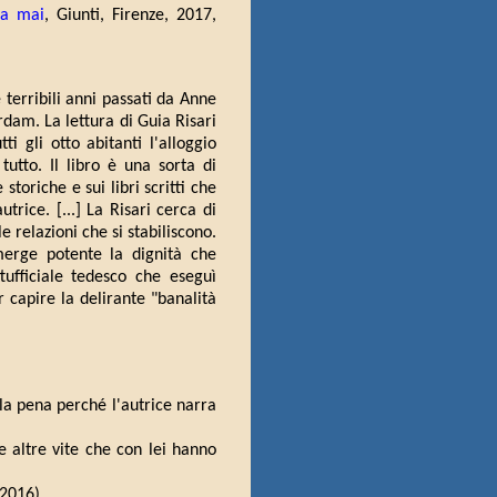
da mai
, Giunti, Firenze, 2017,
e terribili anni passati da Anne
rdam. La lettura di Guia Risari
i gli otto abitanti l'alloggio
tutto. Il libro è una sorta di
e storiche e sui libri scritti che
trice. [...] La Risari cerca di
e relazioni che si stabiliscono.
merge potente la dignità che
tufficiale tedesco che eseguì
r capire la delirante "banalità
la pena perché l'autrice narra
e altre vite che con lei hanno
 2016)