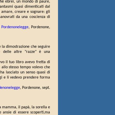
rché ebrei, un mondo di paure,
antasmi quasi dimenticati dal
 amare, creare e sognare: gli
manovrati da una coscienza di
,
Pordenonelegge
, Pordenone,
 è la dimostrazione che seguire
e delle altre "razze" è una
o il tuo libro avevo fretta di
 e allo stesso tempo volevo che
 ha lasciato un senso quasi di
i e li vedevo prendere forma
denonelegge
, Pordenone, sept.
 la mamma, il papà, la sorella e
le ansie di essere scoperti,ma