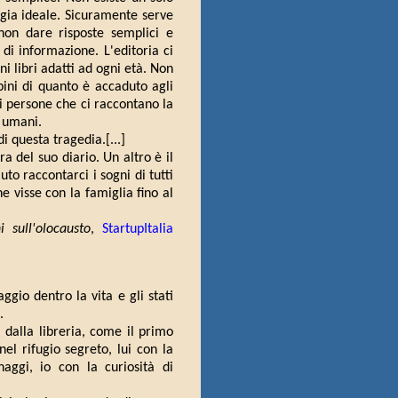
ia ideale. Sicuramente serve
 non dare risposte semplici e
 di informazione. L'editoria ci
i libri adatti ad ogni età. Non
ini di quanto è accaduto agli
i persone che ci raccontano la
i umani.
i questa tragedia.[...]
a del suo diario. Un altro è il
to raccontarci i sogni di tutti
 visse con la famiglia fino al
 sull'olocausto
,
StartupItalia
aggio dentro la vita e gli stati
.
 dalla libreria, come il primo
el rifugio segreto, lui con la
aggi, io con la curiosità di