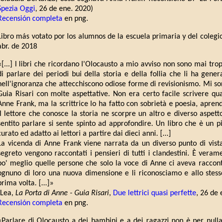
Spezia Oggi
, 26 de ene. 2020)
Recensión completa
en png.
Libro más votato por los alumnos de la escuela primaria y del colegi
abr. de 2018
«[...] I libri che ricordano l'Olocausto a mio avviso non sono mai tr
di parlare dei periodi bui della storia e della follia che li ha gener
nell'ignoranza che attecchiscono odiose forme di revisionismo. Mi son
Guia Risari con molte aspettative. Non era certo facile scrivere qua
Anne Frank, ma la scrittrice lo ha fatto con sobrietà e poesia, apren
Il lettore che conosce la storia ne scorpre un altro e diverso aspet
sentito parlare si sente spinto ad approfondire. Un libro che è un pi
curato ed adatto ai lettori a partire dai dieci anni. [...]
La vicenda di Anne Frank viene narrata da un diverso punto di vista:
segreto vengono raccontati i pensieri di tutti i clandestini. È vera
po' meglio quelle persone che solo la voce di Anne ci aveva raccont
ognuno di loro una nuova dimensione e li riconosciamo e allo stes
prima volta. [...]»
(Lea,
La Porta di Anne - Guia Risari
,
Due lettrici quasi perfette
, 26 de 
Recensión completa
en png.
«Parlare di Olocausto a dei bambini e a dei ragazzi non è per nulla