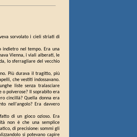
va sorvolato i cieli striati di
o indietro nel tempo. Era una
va Vienna, i viali alberati, le
a, lo sferragliare del vecchio
o. Più durava il tragitto, più
elli, che vestiti indossavano.
unghe liste senza tralasciare
 o polverose? Il soprabito era
ero cincillà? Quella donna era
nto nell'angolo? Era davvero
fatto di un gioco ozioso. Era
erità non è che una semplice
atico, di precisione: sommi gli
alizzandolo si potevano capire