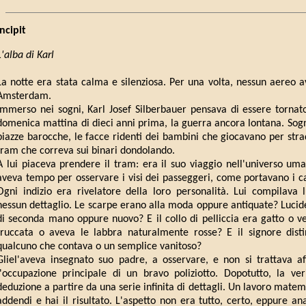
Incipit
L'alba di Karl
La notte era stata calma e silenziosa. Per una volta, nessun aereo ave
Amsterdam.
Immerso nei sogni, Karl Josef Silberbauer pensava di essere tornat
domenica mattina di dieci anni prima, la guerra ancora lontana. Sogna
piazze barocche, le facce ridenti dei bambini che giocavano per strad
tram che correva sui binari dondolando.
A lui piaceva prendere il tram: era il suo viaggio nell'universo uman
aveva tempo per osservare i visi dei passeggeri, come portavano i cap
Ogni indizio era rivelatore della loro personalità. Lui compilava l
nessun dettaglio. Le scarpe erano alla moda oppure antiquate? Lucide
di seconda mano oppure nuovo? E il collo di pelliccia era gatto o v
truccata o aveva le labbra naturalmente rosse? E il signore disti
qualcuno che contava o un semplice vanitoso?
Gliel'aveva insegnato suo padre, a osservare, e non si trattava af
l'occupazione principale di un bravo poliziotto. Dopotutto, la v
deduzione a partire da una serie infinita di dettagli. Un lavoro matem
addendi e hai il risultato. L'aspetto non era tutto, certo, eppure an