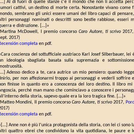
[...] Al di fuori di quelle stanze c'è il mondo che non li accetta pe
rumori cattivi, un destino di morte certa. Nonostante vivano come f
mondo, sembrano gli unici essere umani del libro capaci di pensare,
altri personaggi nominati o descritti sono bestie rabbiose, esseri 
guerra e distruzione. [...]»
(Martina McDowell, I premio concorso
Caro Autore, ti scrivo
2017
sept. 2017)
Recensión completa
en pdf.
«Cara coscienza del sottufficiale austriaco Karl Josef Silberbauer, lei
un ideologia sbagliata basata sulla supremazia e sottomission
mostruosità.
[...] Adesso dedico a te, cara autrice un mio pensiero: quando leggev
finirlo, per non affezionarmi troppo ai personaggi e vederli soffrire
non finisse in quanto ero a conoscenza del loro destino. Il libro mi
angoscia, perché man mano che cominciavo a conoscere i personagg
all'interno della storia, sapevo quale era la loro tragica fine. [...]»
(Matteo Mondini, II premio concorso
Caro Autore, ti scrivo
2017,
Por
2017)
Recensión completa
en pdf.
«[...] Anne non è più l'unica protagonista della storia, con lei ci sono
altri quattro ebrei che condividono la vita quotidiana, le paure e 