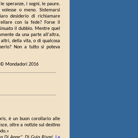
le speranze, i sogni, le paure.
 volesse o meno. Sistemarsi
iaro desiderio di richiamare
rellare con la fede? Forse il
sinuato il dubbio. Mentre quel
amente da una parte all'altra,
ltri, della vita, o di qualcosa
perlo? Non a tutto si poteva
16) © Mondadori 2016
oris, è un buon corollario alle
sce, oltre a notizie sul destino
odo.»
a Di Anne", Di Guia Risari
,
La