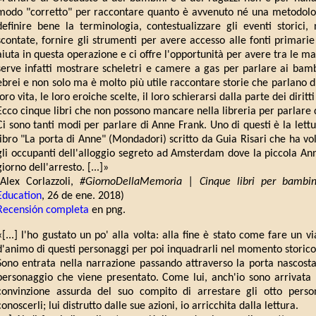
modo "corretto" per raccontare quanto è avvenuto né una metodolog
definire bene la terminologia, contestualizzare gli eventi storici,
scontate, fornire gli strumenti per avere accesso alle fonti primarie
aiuta in questa operazione e ci offre l'opportunità per avere tra le man
serve infatti mostrare scheletri e camere a gas per parlare ai bamb
ebrei e non solo ma è molto più utile raccontare storie che parlano d
loro vita, le loro eroiche scelte, il loro schierarsi dalla parte dei diritt
Ecco cinque libri che non possono mancare nella libreria per parlare d
Ci sono tanti modi per parlare di Anne Frank. Uno di questi è la lettur
libro "La porta di Anne" (Mondadori) scritto da Guia Risari che ha volu
gli occupanti dell'alloggio segreto ad Amsterdam dove la piccola Anne
giorno dell'arresto. [...]»
(Alex Corlazzoli,
#GiornoDellaMemoria | Cinque libri per bambini
Education
, 26 de ene. 2018)
Recensión completa
en png.
«[...] l'ho gustato un po' alla volta: alla fine è stato come fare un vi
d'animo di questi personaggi per poi inquadrarli nel momento storico
Sono entrata nella narrazione passando attraverso la porta nascosta
personaggio che viene presentato. Come lui, anch'io sono arrivata n
convinzione assurda del suo compito di arrestare gli otto person
conoscerli; lui distrutto dalle sue azioni, io arricchita dalla lettura.