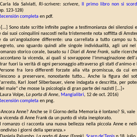
(Carla Ida Salviati,
Ri-scrivere: scrivere
,
Il primo libro non si scor
pp. 123-128)
Recensión completa
en pdf.
«[...] Sono state scritte infinite pagine a testimonianza dei silenziosi 
e dai suoi coinquilini nascosti nella tristemente nota soffitta di Amste
è da un'angolazione differente: una carrellata a tutto campo su tutt
segreto, uno sguardo quindi alle singole individualità, agli uni nel 
romanzo storico corale, basato su
I Diari di Anne Frank
, sulle ricerch
raccontano la vicenda, ai quali si sovrappone l'immaginazione dell'au
tirar fuori la verità di ogni personaggio attraverso gli stati d'animo e l
Persone fra loro differenti forzate alla vita promiscua, da cui e
riescono a preservare, nonostante tutto... Anche la figura del sot
l'arresto, Karl Josef Silberbauer, viene indagata e descritta, per pote
del male" che mosse la psicologia di gran parte dei nazisti [...]»
(Laura Volpe,
La porta di Anne
,
Mangialibri
, 12 de oct. 2016)
Recensión completa
en png.
«Ancora Anne? Anche se il Giorno della Memoria è lontano? Sì, vale 
la vicenda di Anne Frank da un punto di vista inesplorato.
Il romanzo ci racconta una nuova bellezza nella piccola Anne e nell
condiviso i giorni della speranza.»
(Daniela Palumbo,
La porta di Anne (Frank)
,
Scarp de'Tenis
n.18, julio