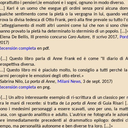
soprattutto i pensieri,le emozioni e i sogni, ognuno in modo diverso.
[...] Karl è un uomo che esegue gli ordini senza porsi alcuna dom
qualche sentimento come la pietà o la vergogna in lui, quando v
trova la divisa tedesca di Otto Frank, però alla fine prevale su tutto l
L'atteggiamento di molti altri uomini come lui che non si sono chie
hanno provato la pietà ha determinato lo sterminio di un popolo. [...]
(Elena De Bellis, III premio concurso
Caro Autore, ti scrivo
2017,
Por
2017)
Recensión completa
en pdf.
«[...] Questo libro parla di Anne Frank ed è come "Il diario di
prospettiva diversa.
[...] Questo libro mi è piaciuto molto, lo consiglio a tutti perché la
farmi percepire le emozioni degli otto ebrei.»
(Sabrina Nilo,
La porta di Anne
,
Milani News
, 3 de sept. 2017)
Recensión completa
en png.
«[...] Un altro interessante esempio di ri-scrittura di un classico per
tra le mani di recente: si tratta de
La porta di Anne
di Guia Risari [.
sono i medesimi personaggi a essere scavati, uno per uno, la mattin
casa, con sguardo analitico e adulto. L'autrice ne fotografa le azioni
ore immediatamente precedenti al drammatico epilogo: destini che
tempo, ma personalità autonome e ben diverse tra loro. [...]»