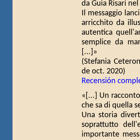
da Guia Risari nel
Il messaggio lanc
arricchito da ill
autentica quell'
semplice da man
[...]»
(Stefania Cetero
de oct. 2020)
Recensión compl
«[...] Un raccont
che sa di quella s
Una storia diver
soprattutto dell
importante messag