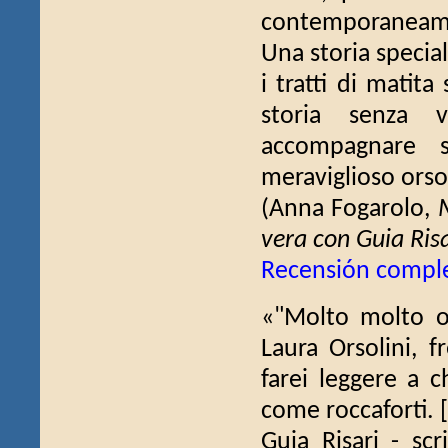
contemporaneamen
Una storia specia
i tratti di matit
storia senza 
accompagnare 
meraviglioso orso
(Anna Fogarolo,
vera con Guia Risa
Recensión compl
«"Molto molto ors
Laura Orsolini, 
farei leggere a c
come roccaforti. [.
Guia Risari - scr