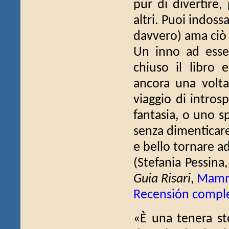
pur di divertire,
altri. Puoi indos
davvero) ama ciò e
Un inno ad esse
chiuso il libro 
ancora una volt
viaggio di intros
fantasia, o uno sp
senza dimenticare 
e bello tornare ad
(Stefania Pessina
Guia Risari
,
Mamma
Recensión compl
«È una tenera sto