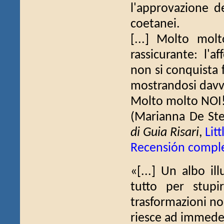
l'approvazione de
coetanei.
[...] Molto mol
rassicurante: l'a
non si conquista 
mostrandosi davve
Molto molto NOI!
(Marianna De St
di Guia Risari
,
Lit
Recensión compl
«[...] Un albo il
tutto per stupi
trasformazioni no
riesce ad immedes