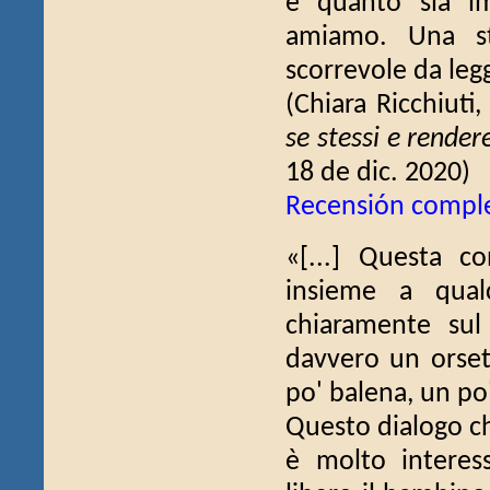
è quanto sia im
amiamo. Una st
scorrevole da legg
(Chiara Ricchiuti
se stessi e rendere
18 de dic. 2020)
Recensión compl
«[...] Questa c
insieme a qual
chiaramente sul
davvero un orset
po' balena, un po
Questo dialogo ch
è molto interess