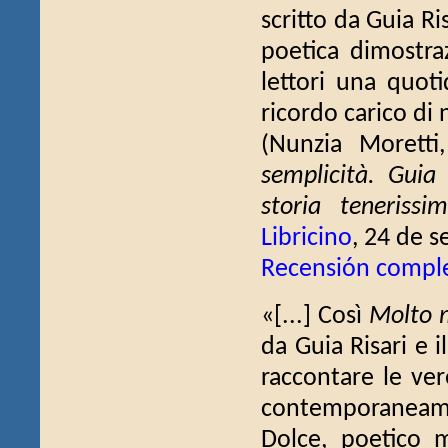
scritto da Guia Ri
poetica dimostra
lettori una quot
ricordo carico di n
(Nunzia Morett
semplicità. Guia
storia teneriss
Libricino
, 24 de s
Recensión compl
«[...] Così
Molto 
da Guia Risari e i
raccontare le ver
contemporaneament
Dolce, poetico m