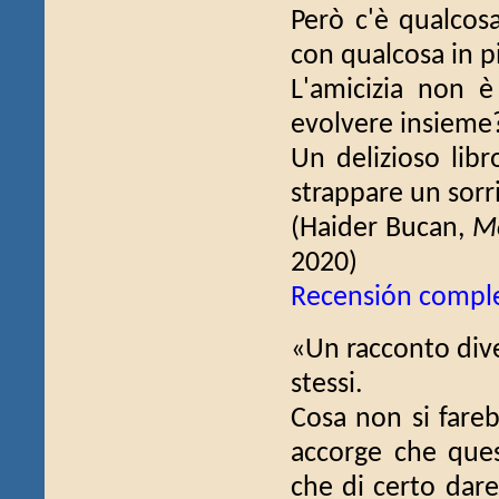
Però c'è qualcos
con qualcosa in p
L'amicizia non è
evolvere insieme
Un delizioso libr
strappare un sorr
(Haider Bucan,
Mo
2020)
Recensión compl
«Un racconto diver
stessi.
Cosa non si fare
accorge che ques
che di certo dare