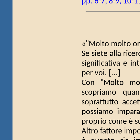
pp. 6-7, 8-9, 10-1
«"Molto molto ors
Se siete alla ric
significativa e i
per voi. [...]
Con "Molto mol
scopriamo quan
soprattutto accet
possiamo imparare
proprio come è su
Altro fattore impo