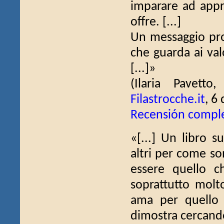
imparare ad appre
offre. [...]
Un messaggio prof
che guarda ai val
[...]»
(Ilaria Pavett
Filastrocche.it
, 6
Recensión compl
«[...] Un libro su
altri per come s
essere quello c
soprattutto mol
ama per quello c
dimostra cercando