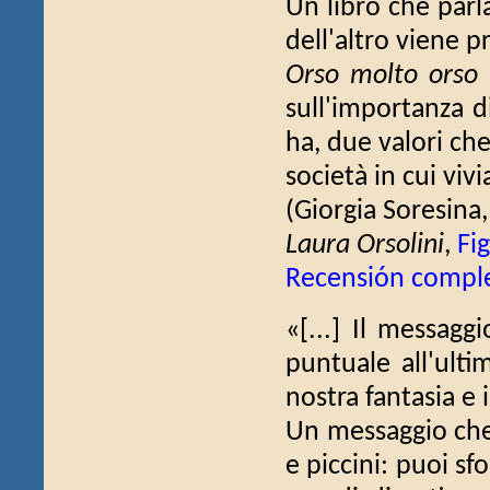
Un libro che parla
dell'altro viene p
Orso molto orso
sull'importanza di
ha, due valori ch
società in cui vivi
(Giorgia Soresina
Laura Orsolini
,
Fi
Recensión compl
«[...] Il messagg
puntuale all'ulti
nostra fantasia e i
Un messaggio che ar
e piccini: puoi sf