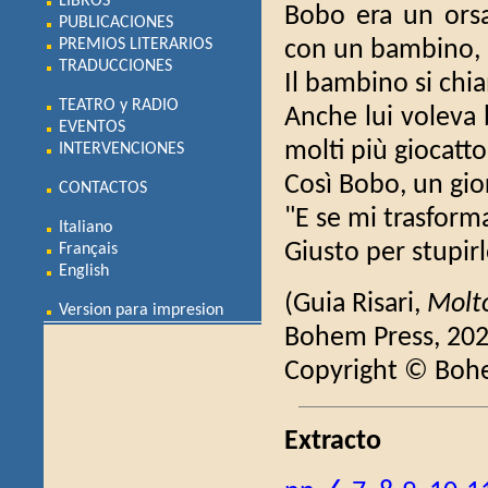
LIBROS
Bobo era un orsa
PUBLICACIONES
PREMIOS LITERARIOS
con un bambino, 
TRADUCCIONES
Il bambino si ch
TEATRO y RADIO
Anche lui voleva 
EVENTOS
molti più giocatto
INTERVENCIONES
Così Bobo, un gio
CONTACTOS
"E se mi trasforma
Italiano
Giusto per stupirl
Français
English
(Guia Risari,
Molt
Version para impresion
Bohem Press, 202
Copyright © Boh
Extracto