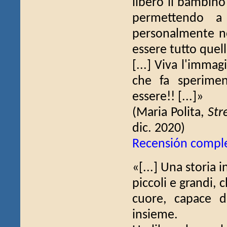
libero il bambino 
permettendo a 
personalmente nel
essere tutto quell
[...] Viva l'immagi
che fa speriment
essere!! [...]»
(Maria Polita,
Str
dic. 2020)
Recensión compl
«[...] Una storia i
piccoli e grandi, c
cuore, capace di
insieme.