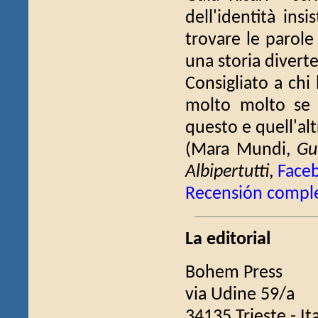
dell'identità ins
trovare le parole
una storia diverten
Consigliato a chi
molto molto se 
questo e quell'alt
(Mara Mundi,
Gu
Albipertutti
,
Face
Recensión compl
La editorial
Bohem Press
via Udine 59/a
34135 Trieste - Ita