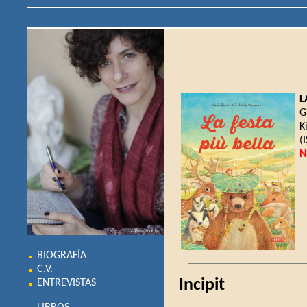
L
G
K
(
N
BIOGRAFÍA
C.V.
Incipit
ENTREVISTAS