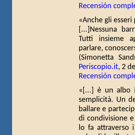
Recensión compl
«Anche gli esseri 
[...]Nessuna bar
Tutti insieme a
parlare, conoscers
(Simonetta Sand
Periscopio.it
, 2 d
Recensión compl
«[...] è un albo 
semplicità. Un d
ballare e partecip
di condivisione e
lo fa attraverso i