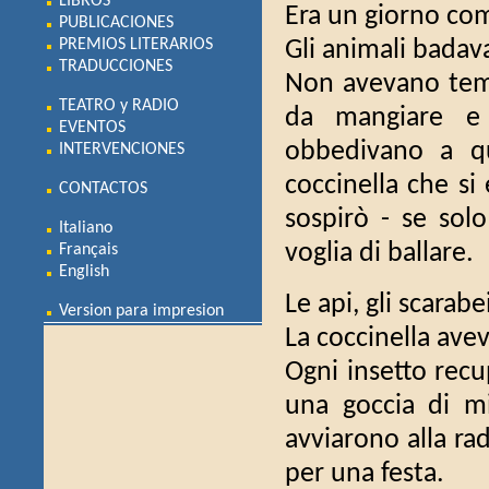
LIBROS
Era un giorno com
PUBLICACIONES
PREMIOS LITERARIOS
Gli animali badava
TRADUCCIONES
Non avevano tem
TEATRO y RADIO
da mangiare e q
EVENTOS
obbedivano a qu
INTERVENCIONES
coccinella che si
CONTACTOS
sospirò - se sol
Italiano
voglia di ballare.
Français
English
Le api, gli scarabe
Version para impresion
La coccinella avev
Ogni insetto recu
una goccia di mi
avviarono alla ra
per una festa.