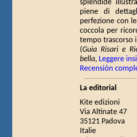
splendide illustr
piene di dettag
perfezione con le
coccola per ricor
tempo trascorso 
(
Guia Risari e Ri
bella
,
Leggere in
Recensión compl
La editorial
Kite edizioni
Via Altinate 47
35121 Padova
Italie