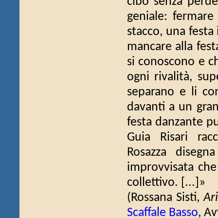
cibo senza perde
geniale: fermare
stacco, una festa 
mancare alla festa
si conoscono e c
ogni rivalità, su
separano e li co
davanti a un gran
festa danzante p
Guia Risari racc
Rosazza disegna
improvvisata che
collettivo. [...]»
(Rossana Sisti,
Ar
Scaffale Basso
, A