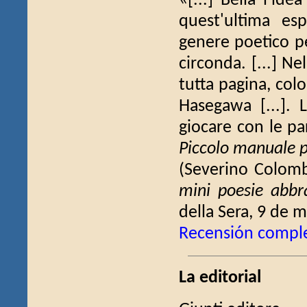
«[...] Bella l'idea
quest'ultima es
genere poetico pe
circonda. [...] Nel
tutta pagina, colo
Hasegawa [...]. L
giocare con le pa
Piccolo manuale 
(Severino Colom
mini poesie abbr
della Sera, 9 de m
Recensión compl
La editorial