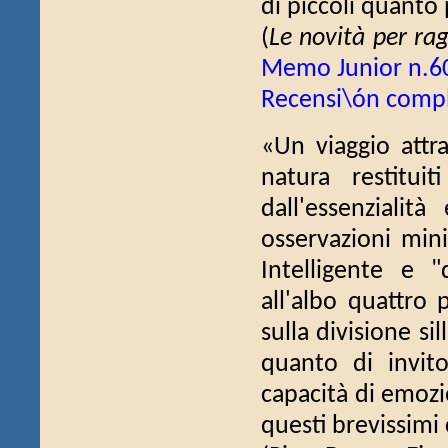
di piccoli quanto
(
Le novità per rag
Memo Junior n.6
Recensi\ón comp
«Un viaggio attr
natura restitui
dall'essenzialit
osservazioni min
Intelligente e "
all'albo quattro 
sulla divisione s
quanto di invit
capacità di emozi
questi brevissim