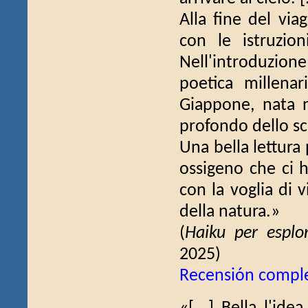
Alla fine del via
con le istruzion
Nell'introduzion
poetica millenar
Giappone, nata 
profondo dello s
Una bella lettura 
ossigeno che ci h
con la voglia di 
della natura.»
(
Haiku per esplo
2025)
Recensión compl