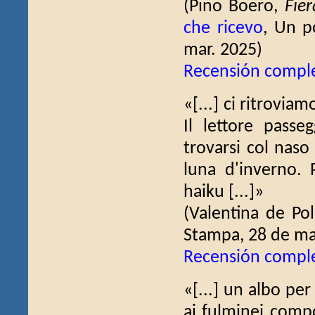
(Pino Boero,
Fier
che ricevo
, Un p
mar. 2025)
Recensión compl
«[...] ci ritrovia
Il lettore passe
trovarsi col naso 
luna d'inverno. 
haiku [...]»
(Valentina de Pol
Stampa, 28 de ma
Recensión compl
«[...] un albo per
ai fulminei compo