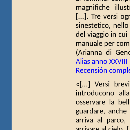
magnifiche illu
[...]. Tre versi 
sinestetico, nell
del viaggio in cui
manuale per compo
(Arianna di Ge
Alias anno XXVIII
Recensión compl
«[...] Versi bre
introducono alla
osservare la be
guardare, anche 
arriva al parco,
arrivare al cielo. [.