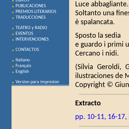
LIBROS
Luce abbagliante.
PUBLICACIONES
PREMIOS LITERARIOS
Soltanto una fine
TRADUCCIONES
è spalancata.
TEATRO y RADIO
EVENTOS
Sposto la sedia
INTERVENCIONES
e guardo i primi u
CONTACTOS
Cercano i nidi.
Italiano
(Silvia Geroldi, 
Français
English
ilustraciones de 
Version para impresion
Copyright © Giun
Extracto
pp. 10-11, 16-17,