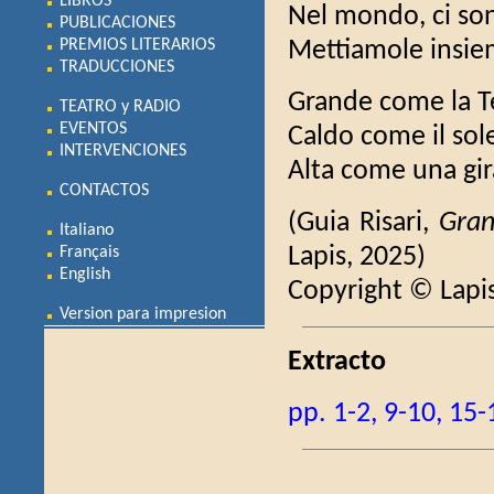
LIBROS
Nel mondo, ci so
PUBLICACIONES
PREMIOS LITERARIOS
Mettiamole insie
TRADUCCIONES
Grande come la T
TEATRO y RADIO
EVENTOS
Caldo come il sol
INTERVENCIONES
Alta come una gir
CONTACTOS
(Guia Risari,
Gra
Italiano
Lapis, 2025)
Français
English
Copyright © Lapi
Version para impresion
Extracto
pp. 1-2, 9-10, 15-