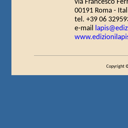
via Francesco Fer
00191 Roma - Ital
tel. +39 06 32959
e-mail
lapis@edizi
www.edizionilapis
Copyright ©