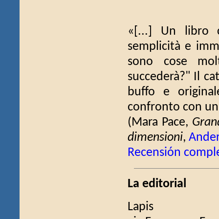
«[...] Un libro
semplicità e imm
sono cose molt
succederà?" Il ca
buffo e origina
confronto con un 
(Mara Pace,
Grand
dimensioni
,
Ande
Recensión compl
La editorial
Lapis