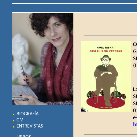
C
G
S
(
L
S
S
0
BIOGRAFÍA
e
C.V.
h
ENTREVISTAS