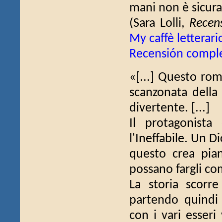
mani non è sicuram
(Sara Lolli,
Recens
My caffè letterari
Recensión compl
«[...] Questo rom
scanzonata della
divertente. [...]
Il protagonista 
l'Ineffabile. Un D
questo crea pian
possano fargli co
La storia scorr
partendo quindi 
con i vari esseri