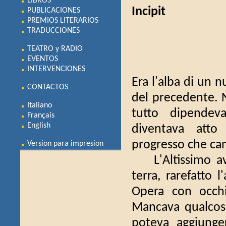
LIBROS
Incipit
PUBLICACIONES
PREMIOS LITERARIOS
TRADUCCIONES
TEATRO y RADIO
EVENTOS
INTERVENCIONES
Era l'alba di un 
CONTACTOS
del precedente. N
Italiano
tutto dipendeva
Français
English
diventava atto
progresso che can
Version para impresion
L'Altissimo ave
terra, rarefatto 
Opera con occhi
Mancava qualcosa
poteva aggiunge