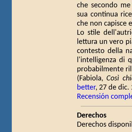
che secondo me è
sua continua ric
che non capisce e
Lo stile dell'aut
lettura un vero pi
contesto della na
l'intelligenza di
probabilmente rile
(Fabiola,
Così chi
better
, 27 de dic.
Recensión compl
Derechos
Derechos disponib