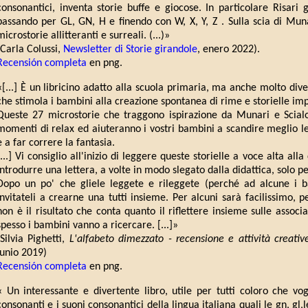
consonantici, inventa storie buffe e giocose. In particolare Risari
passando per GL, GN, H e finendo con W, X, Y, Z . Sulla scia di Munar
microstorie allitteranti e surreali. (...)»
(Carla Colussi,
Newsletter di Storie girandole
, enero 2022).
Recensión completa
en png.
«[...] È un libricino adatto alla scuola primaria, ma anche molto div
che stimola i bambini alla creazione spontanea di rime e storielle imp
Queste 27 microstorie che traggono ispirazione da Munari e Scial
momenti di relax ed aiuteranno i vostri bambini a scandire meglio le p
e a far correre la fantasia.
[...] Vi consiglio all'inizio di leggere queste storielle a voce alta alla
introdurre una lettera, a volte in modo slegato dalla didattica, solo pe
Dopo un po' che gliele leggete e rileggete (perché ad alcune i ba
invitateli a crearne una tutti insieme. Per alcuni sarà facilissimo, 
non è il risultato che conta quanto il riflettere insieme sulle associ
spesso i bambini vanno a ricercare. [...]»
(Silvia Pighetti,
L'alfabeto dimezzato - recensione e attività creativ
junio 2019)
Recensión completa
en png.
« Un interessante e divertente libro, utile per tutti coloro che vogl
consonanti e i suoni consonantici della lingua italiana quali le gn, gl,le c