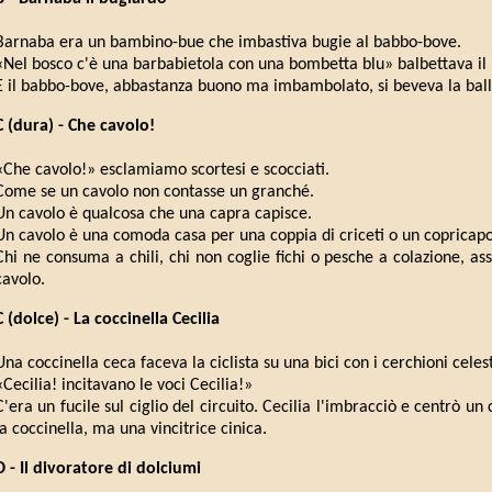
Barnaba era un bambino-bue che imbastiva bugie al babbo-bove.
«Nel bosco c'è una barbabietola con una bombetta blu» balbettava il
E il babbo-bove, abbastanza buono ma imbambolato, si beveva la ball
C (dura) - Che cavolo!
«Che cavolo!» esclamiamo scortesi e scocciati.
Come se un cavolo non contasse un granché.
Un cavolo è qualcosa che una capra capisce.
Un cavolo è una comoda casa per una coppia di criceti o un copricapo p
Chi ne consuma a chili, chi non coglie fichi o pesche a colazione, ass
cavolo.
C (dolce) - La coccinella Cecilia
Una coccinella ceca faceva la ciclista su una bici con i cerchioni celest
«Cecilia! incitavano le voci Cecilia!»
C'era un fucile sul ciglio del circuito. Cecilia l'imbracciò e centrò un c
la coccinella, ma una vincitrice cinica.
D - Il divoratore di dolciumi