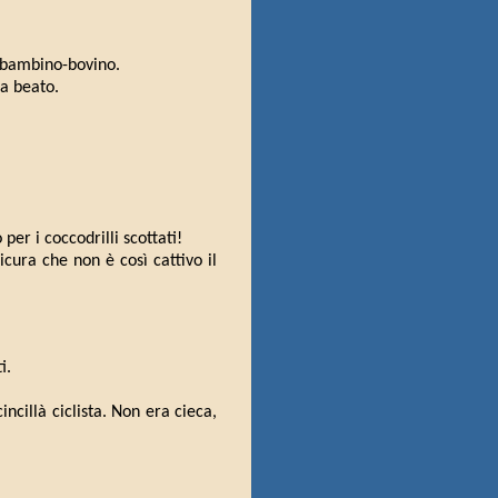
 bambino-bovino.
a beato.
er i coccodrilli scottati!
icura che non è così cattivo il
i.
incillà ciclista. Non era cieca,