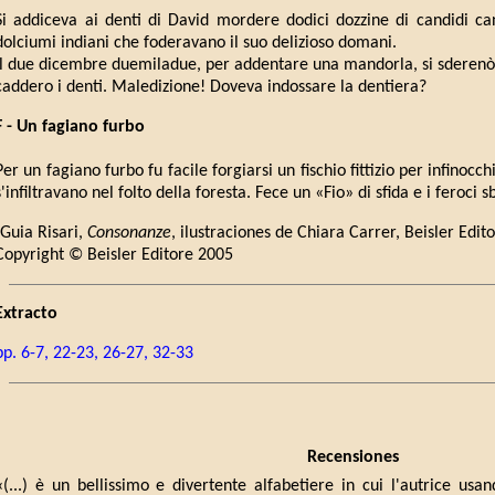
Si addiceva ai denti di David mordere dodici dozzine di candidi can
dolciumi indiani che foderavano il suo delizioso domani.
Il due dicembre duemiladue, per addentare una mandorla, si sderenò
caddero i denti. Maledizione! Doveva indossare la dentiera?
F - Un fagiano furbo
Per un fagiano furbo fu facile forgiarsi un fischio fittizio per infinocch
s'infiltravano nel folto della foresta. Fece un «Fio» di sfida e i feroci s
(Guia Risari,
Consonanze
, ilustraciones de Chiara Carrer, Beisler Edi
Copyright © Beisler Editore 2005
Extracto
pp. 6-7, 22-23, 26-27, 32-33
Recensiones
«(...) è un bellissimo e divertente alfabetiere in cui l'autrice usa