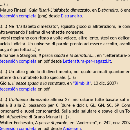
...) »
(Mauro Finazzi,
Guia Risari-L'alfabeto dimezzato
, en
E-straneiro
, 6 en
Recensión completa
(png) desde
E-straneiro
.
«(...) Ne "L'alfabeto dimezzato", squisito gioco di alliterazioni, le 
attraversando l'anima di ventisette nonsense.
I versi respirano con ritmo a volte veloce, altre lento, stesi con delica
lucida ludicità. Un universo di parole pronto ad essere accolto, asco
luogo è perfetto.(...) »
(Emanuela Stangoni,
Il pesce spada e la serratura...
, en "Letteratura-
Recensión completa
en pdf desde
Letteratura-per-ragazzi.it
.
«(...) Un altro gioiello di divertimento, nel quale animali quantomen
lettere di un alfabeto tutto speciale. (...)»
(Gioia,
Il pesce spada e la serratura
, en
"Bimbi.it"
, 10 dic. 2007)
Recensión completa
en pdf
«(...)
L'alfabeto dimezzato
allinea 27 microstorie tutte basate sul m
dalla B alla Z, passando per C (dure e dolci), GL, GN, SC, SP. Com
consonanti e suoni consonantici. Sulla scia salutare e soave di un To
dell'
Alfabetiere
di Bruno Munari (...)».
(Walter Fochesato,
A pesca di parole
, en "Andersen", n. 242, nov. 2007
Recensión completa
en pdf desde
Andersen
.