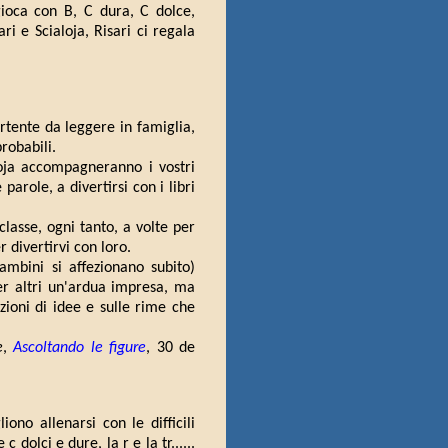
 gioca con B, C dura, C dolce,
i e Scialoja, Risari ci regala
ertente da leggere in famiglia,
robabili.
oja accompagneranno i vostri
arole, a divertirsi con i libri
 classe, ogni tanto, a volte per
r divertirvi con loro.
mbini si affezionano subito)
per altri un'ardua impresa, ma
azioni di idee e sulle rime che
e
,
Ascoltando le figure
, 30 de
iono allenarsi con le difficili
 dolci e dure, la r e la tr......