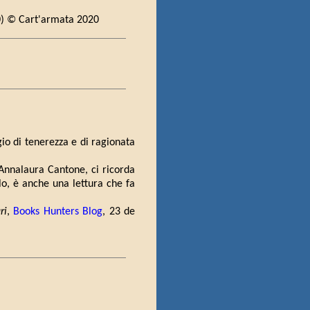
20) © Cart'armata 2020
gio di tenerezza e di ragionata
 Annalaura Cantone, ci ricorda
olo, è anche una lettura che fa
ri
,
Books Hunters Blog
, 23 de