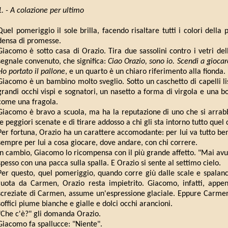
1. - A colazione per ultimo
Quel pomeriggio il sole brilla, facendo risaltare tutti i colori dell
densa di promesse.
Giacomo è sotto casa di Orazio. Tira due sassolini contro i vetri del
segnale convenuto, che significa:
Ciao Orazio, sono io. Scendi a giocar
Ho portato il pallone
, e un quarto è un chiaro riferimento alla fionda.
Giacomo è un bambino molto sveglio. Sotto un caschetto di capelli lis
grandi occhi vispi e sognatori, un nasetto a forma di virgola e una b
come una fragola.
Giacomo è bravo a scuola, ma ha la reputazione di uno che si arrabb
le peggiori scenate e di tirare addosso a chi gli sta intorno tutto quel
Per fortuna, Orazio ha un carattere accomodante: per lui va tutto b
sempre per lui a cosa giocare, dove andare, con chi correre.
In cambio, Giacomo lo ricompensa con il più grande affetto. "Mai avu
spesso con una pacca sulla spalla. E Orazio si sente al settimo cielo.
Per questo, quel pomeriggio, quando corre giù dalle scale e spalanc
ruota da Carmen, Orazio resta impietrito. Giacomo, infatti, appen
screziate di Carmen, assume un'espressione glaciale. Eppure Carmen 
soffici piume bianche e gialle e dolci occhi arancioni.
"Che c'è?" gli domanda Orazio.
Giacomo fa spallucce: "Niente".