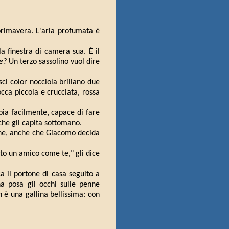
a primavera. L'aria profumata è
la finestra di camera sua. È il
e?
Un terzo sassolino vuol dire
ci color nocciola brillano due
occa piccola e crucciata, rossa
ia facilmente, capace di fare
 che gli capita sottomano.
ene, anche che Giacomo decida
to un amico come te," gli dice
a il portone di casa seguito a
a posa gli occhi sulle penne
è una gallina bellissima: con