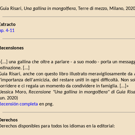
(Guia Risari,
Una gallina in mongolfiera
, Terre di mezzo, Milano, 20
Extracto
pp. 4-11
Recensiones
«[...] una gallina che oltre a parlare - a suo modo - porta un messag
ostinazione. [...]
Guia Risari, anche con questo libro illustrato meravigliosamente da
l'importanza dell'amicizia, del restare uniti in ogni difficoltà. Non s
sorridere e ci regala un momento da condividere in famiglia. [...]»
(Jessica Moro,
Recensione "Una gallina in mongolfiera" di Guia Risa
jun. 2020)
Recensión completa
en png.
Derechos
Derechos disponibles para todos los idiomas en la editorial: