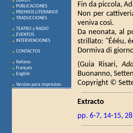
LIBROS
Fin da piccola, Ad
PUBLICACIONES
PREMIOS LITERARIOS
Non per cattiveri
TRADUCCIONES
veniva così.
TEATRO y RADIO
Da neonata, al po
EVENTOS
strillato: "Éééu, 
INTERVENCIONES
Dormiva di giorno 
CONTACTOS
Italiano
(Guia Risari,
Ada
Français
Buonanno, Setten
English
Copyright © Sett
Version para impresion
Extracto
pp. 6-7, 14-15, 2