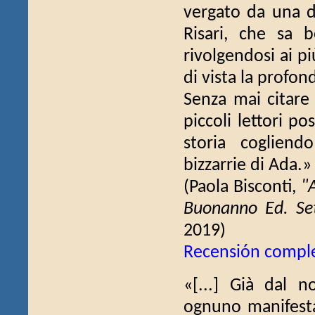
vergato da una del
Risari, che sa 
rivolgendosi ai p
di vista la profon
Senza mai citare 
piccoli lettori po
storia cogliend
bizzarrie di Ada.»
(Paola Bisconti,
"
Buonanno Ed. Se
2019)
Recensión compl
«[...] Già dal n
ognuno manifesta 