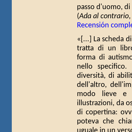
passo d'uomo, di l
(
Ada al contrario
Recensión compl
«[...] La scheda di
tratta di un lib
forma di autismo
nello specifico.
diversità, di abil
dell'altro, dell'
modo lieve e di
illustrazioni, da 
di copertina: ovv
poteva che chiam
uguale in un vers