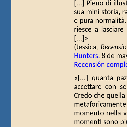
[...] Pieno di illu
sua mini storia, 
e pura normalità.
riesce a lasciare
[...]»
(Jessica,
Recensio
Hunters
, 8 de ma
Recensión compl
«[...] quanta paz
accettare con se
Credo che quella 
metaforicament
momento nella vit
momenti sono più 