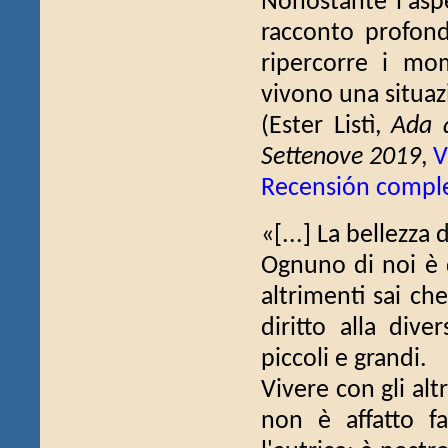
Nonostante l'aspe
racconto profon
ripercorre i mo
vivono una situazi
(Ester Listì,
Ada a
Settenove 2019
,
V
Recensión compl
«[...] La bellezza 
Ognuno di noi è 
altrimenti sai che
diritto alla dive
piccoli e grandi.
Vivere con gli al
non è affatto f