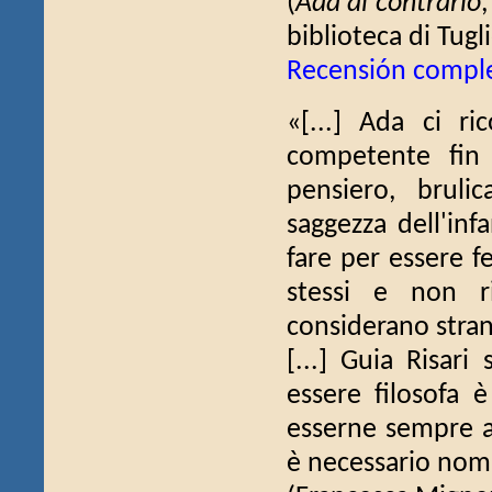
(
Ada al contrario
biblioteca di Tugli
Recensión compl
«[...] Ada ci r
competente fin 
pensiero, bruli
saggezza dell'inf
fare per essere f
stessi e non ri
considerano stran
[...] Guia Risari
essere filosofa 
esserne sempre al
è necessario nomi