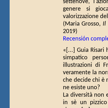
settenove, l'azi
genere si gioca
valorizzazione della
(Maria Grosso,
Il
2019)
Recensión compl
«[...] Guia Risari 
simpatico pers
illustrazioni di
veramente la norm
che decide chi è 
ne esiste uno?
La diversità non e
in sè un pizzico