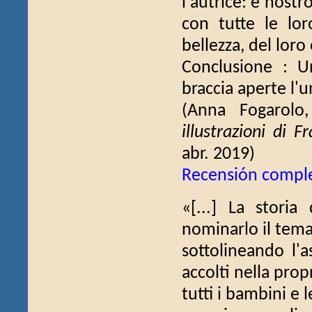
l'autrice: è nostr
con tutte le loro
bellezza, del loro e
Conclusione : U
braccia aperte l'u
(Anna Fogarol
illustrazioni di 
abr. 2019)
Recensión compl
«[...] La stori
nominarlo il tema
sottolineando l'a
accolti nella pro
tutti i bambini e 