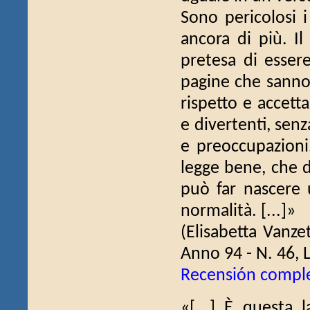
Sono pericolosi i 
ancora di più. Il
pretesa di essere
pagine che sanno 
rispetto e accett
e divertenti, se
e preoccupazioni.
legge bene, che di
può far nascere u
normalità. [...]»
(Elisabetta Vanze
Anno 94 - N. 46, 
Recensión compl
«[...] È questa l