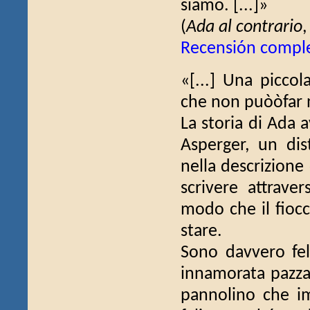
siamo. [...]»
(
Ada al contrario
Recensión compl
«[...] Una piccol
che non puòòfar n
La storia di Ada 
Asperger, un dis
nella descrizione
scrivere attraver
modo che il fioc
stare.
Sono davvero feli
innamorata pazza 
pannolino che im