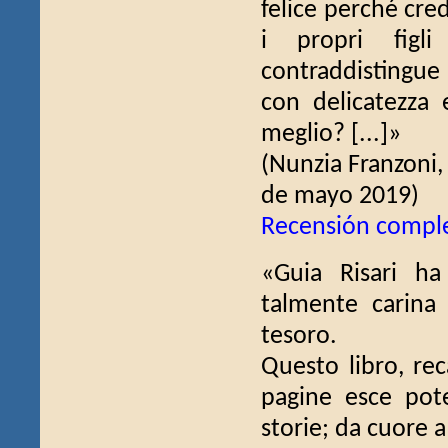
felice perché cre
i propri figli 
contraddistingue 
con delicatezza 
meglio? [...]»
(Nunzia Franzoni
de mayo 2019)
Recensión compl
«Guia Risari ha
talmente carina
tesoro.
Questo libro, re
pagine esce pote
storie; da cuore a