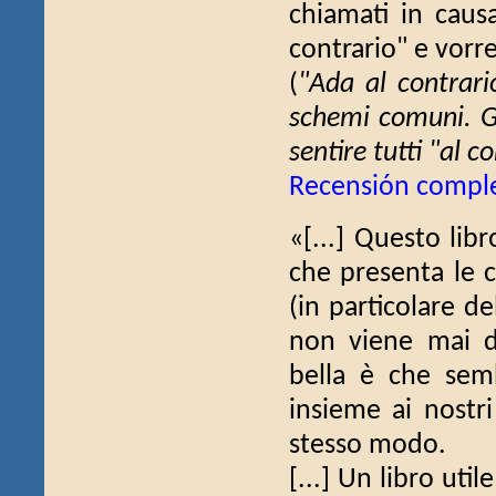
chiamati in causa
contrario" e vorr
(
"Ada al contrario
schemi comuni. G
sentire tutti "al c
Recensión compl
«[...] Questo lib
che presenta le ca
(in particolare d
non viene mai d
bella è che sem
insieme ai nostri
stesso modo.
[...] Un libro ut