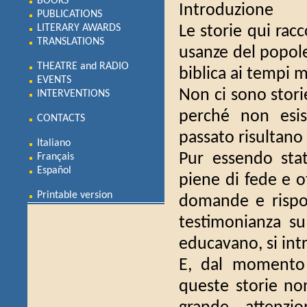
BOOKS
Introduzione
PUBLICATIONS
LITERARY AWARDS
Le storie qui racc
TRANSLATIONS
usanze del popole
THEATRE and RADIO
biblica ai tempi 
EVENTS
Non ci sono stori
INTERVENTIONS
perché non esis
CONTACTS
passato risultano
Italiano
Pur essendo stat
Français
Español
piene di fede e o
Printable version
domande e rispo
testimonianza su
educavano, si in
E, dal momento 
queste storie no