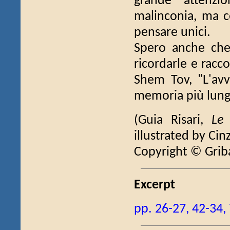
grande attenzi
malinconia, ma c
pensare unici.
Spero anche che 
ricordarle e racc
Shem Tov, "L'avv
memoria più lunga
(Guia Risari,
Le 
illustrated by Cin
Copyright © Gri
Excerpt
pp. 26-27, 42-34,