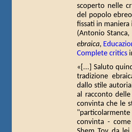
scoperto nelle c
del popolo ebreo, 
fissati in maniera
(Antonio Stanca,
ebraica
,
Educazio
Complete critics
i
«[...] Saluto quin
tradizione ebrai
dallo stile autori
al racconto delle
convinta che le s
"particolarmente
convinta - come 
Shem Tov da lei 