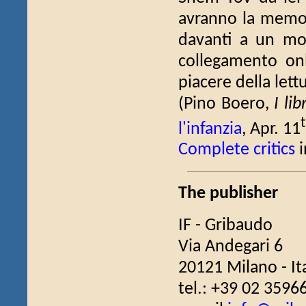
avranno la memori
davanti a un mo
collegamento onl
piacere della lett
(Pino Boero,
I li
l'infanzia
, Apr. 11
Complete critics
i
The publisher
IF - Gribaudo
Via Andegari 6
20121 Milano - It
tel.: +39 02 3596