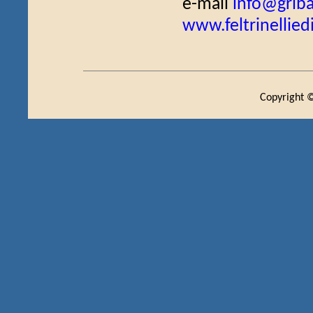
e-mail
info@griba
www.feltrinellied
Copyright ©