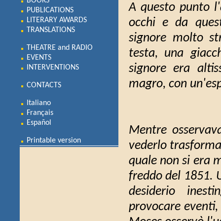
BOOKS
A questo punto l'
PUBLICATIONS
LITERARY AWARDS
occhi e da quest
TRANSLATIONS
signore molto st
THEATRE and RADIO
testa, una giacch
EVENTS
signore era alti
INTERVENTIONS
magro, con un'espr
CONTACTS
Italiano
Français
Español
Mentre osservava
Printable version
vederlo trasformar
quale non si era 
freddo del 1851. 
desiderio inesti
provocare eventi, 