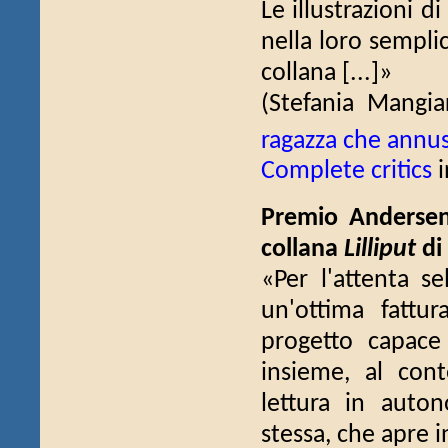
Le illustrazioni d
nella loro sempli
collana [...]»
(Stefania Mangia
ragazza che annusa
Complete critics
i
Premio Anderse
collana
Lilliput
di 
«Per l'attenta se
un'ottima fattu
progetto capace 
insieme, al con
lettura in auton
stessa, che apre i