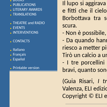
BOOKS
Il lupo si aggirava
PUBLICATIONS
LITERARY AWARDS
e fitti che il ci
TRANSLATIONS
Borbottava tra 
THEATRE and RADIO
scura.
EVENTS
- Non è possibile,
INTERVENTIONS
- Da quando hann
CONTACTS
riesco a metter pi
Italiano
Tirò un calcio a u
Français
Español
- I tre porcellin
Printable version
bravi, quanto sono
(Guia Risari,
I t
Valenza, ELI edizi
Copyright © ELI e