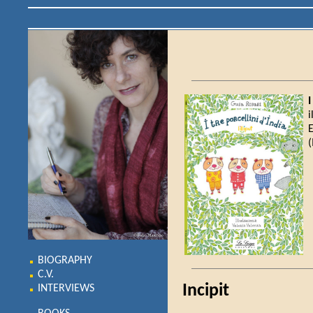
i
E
(
BIOGRAPHY
C.V.
Incipit
INTERVIEWS