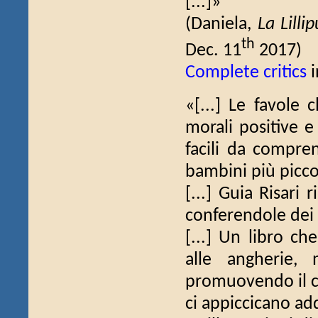
[...]»
(Daniela,
La Lilli
th
Dec. 11
2017)
Complete critics
i
«[...] Le favole 
morali positive e
facili da compre
bambini più picco
[...] Guia Risari 
conferendole dei si
[...] Un libro c
alle angherie,
promuovendo il cor
ci appiccicano ad