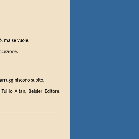
ò, ma se vuole.
ccezione.
 arrugginiscono subito.
 Tullio Altan, Beisler Editore,