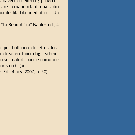
daveri eccellenti"; proverbi,
girare la manopola di una radio
hiante bla-bla mediatico. "Un
, "La Repubblica" Naples ed., 4
ipo, l'officina di letteratura
i di senso fuori dagli schemi
sso surreali di parole comuni e
orismo.(...)»
s Ed., 4 nov. 2007, p. 50)