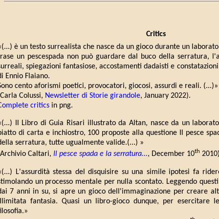
Critics
«(...) è un testo surrealista che nasce da un gioco durante un laborator
frase un pescespada non può guardare dal buco della serratura, l'au
surreali, spiegazioni fantasiose, accostamenti dadaisti e constatazioni 
di Ennio Flaiano.
Sono cento aforismi poetici, provocatori, giocosi, assurdi e reali. (...)»
(Carla Colussi,
Newsletter di Storie girandole
, January 2022).
Complete critics
in png.
«(...) Il Libro di Guia Risari illustrato da Altan, nasce da un laborat
piatto di carta e inchiostro, 100 proposte alla questione Il pesce s
della serratura, tutte ugualmente valide.(...) »
th
(Archivio Caltari,
Il pesce spada e la serratura...
, December 10
2010)
«(...) L'assurdità stessa del disquisire su una simile ipotesi fa rid
stimolando un processo mentale per nulla scontato. Leggendo questi
dai 7 anni in su, si apre un gioco dell'immaginazione per creare altr
illimitata fantasia. Quasi un libro-gioco dunque, per esercitare l
filosofia.»