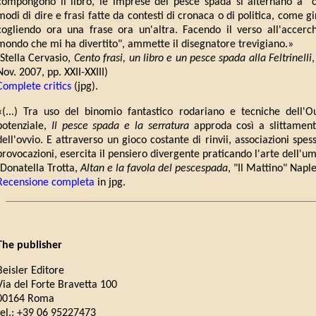
compongono il libro, le imprese del pesce spada si alternano a "ca
modi di dire e frasi fatte da contesti di cronaca o di politica, come 
cogliendo ora una frase ora un'altra. Facendo il verso all'accerc
mondo che mi ha divertito", ammette il disegnatore trevigiano.»
(Stella Cervasio,
Cento frasi, un libro e un pesce spada alla Feltrinelli
Nov. 2007, pp. XXII-XXIII)
Complete critics
(jpg).
«(...) Tra uso del binomio fantastico rodariano e tecniche dell'Oul
potenziale,
Il pesce spada e la serratura
approda così a slittament
dell'ovvio. E attraverso un gioco costante di rinvii, associazioni spe
provocazioni, esercita il pensiero divergente praticando l'arte dell'um
(Donatella Trotta,
Altan e la favola del pescespada
, "Il Mattino" Naple
Recensione completa
in jpg.
The publisher
Beisler Editore
Via del Forte Bravetta 100
00164 Roma
tel.: +39 06 95227473