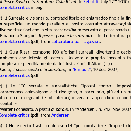
th
Il Pesce Spada e la Serratura, Guia Risari
, in
Zebuk.it
, July 27
2010)
Complete critics
in png.
«(...) Surreale e visionario, contraddittorio ed enigmatico fino alla fine
in superficie: un mondo parallelo al nostro costruito attraverso/in
diverse situazioni che la vita preserva/ha preservato al pesce spada.(..
(Emanuela Stangoni,
Il pesce spada e la serratura...
, in "Letteratura-p
Complete critics
(pdf) from
Letteratura-per-ragazzi.it
.
«(...) Guia Risari compone 100 aforismi surreali, divertenti e decis
problema che infesta gli oceani. Un vero e proprio inno alla fan
completato splendidamente dalle illustrazioni di Altan. (...)»
(Gioia,
Il pesce spada e la serratura
, in
"Bimbi.it"
, 10 dec. 2007)
Complete critics
(pdf)
«(...) Le 100 serrate e surrealistiche "ipotesi contro l'imposs
sorprendono, coinvolgono e si rivolgono, a parer mio, più ad un pub
attenti o di insegnanti (e bibliotecari) in vena di apprendimenti non
scontati.»
(Walter Fochesato,
A pesca di parole
, in "Andersen", n. 242, Nov. 2007
Complete critics
(pdf) from
Andersen
.
«(...) Nelle cento frasi - cento esercizi "per combattere l'impossibil