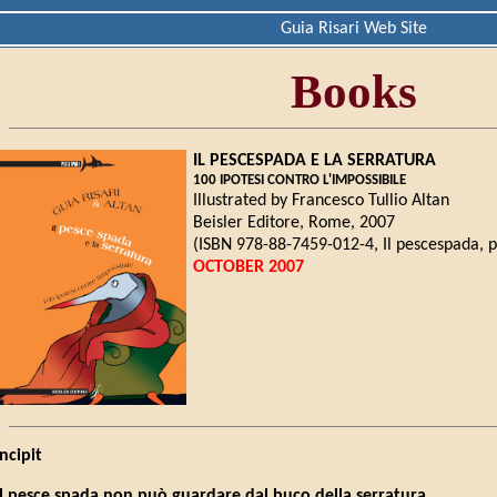
Guia Risari Web Site
Books
IL PESCESPADA E LA SERRATURA
100 IPOTESI CONTRO L'IMPOSSIBILE
Illustrated by Francesco Tullio Altan
Beisler Editore, Rome, 2007
(ISBN 978-88-7459-012-4, Il pescespada, p
OCTOBER 2007
Incipit
Il pesce spada non può guardare dal buco della serratura.