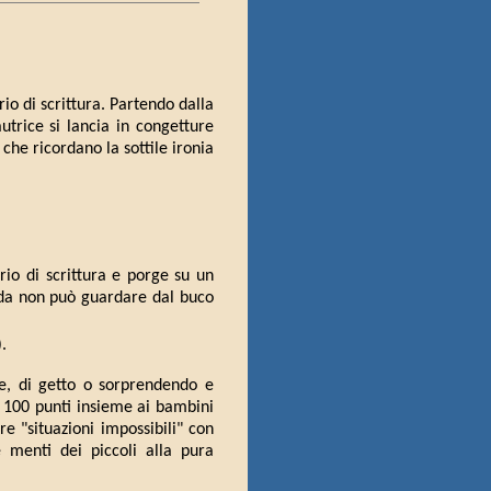
io di scrittura. Partendo dalla
trice si lancia in congetture
che ricordano la sottile ironia
orio di scrittura e porge su un
pada non può guardare dal buco
.
ere, di getto o sorprendendo e
 100 punti insieme ai bambini
e "situazioni impossibili" con
e menti dei piccoli alla pura