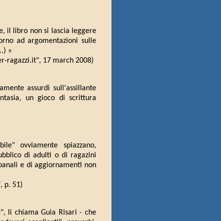
, il libro non si lascia leggere
torno ad argomentazioni sulle
.) »
er-ragazzi.it", 17 march 2008)
amente assurdi sull'assillante
tasia, un gioco di scrittura
ibile" ovviamente spiazzano,
blico di adulti o di ragazini
 banali e di aggiornamenti non
, p. 51)
e", li chiama Guia Risari - che