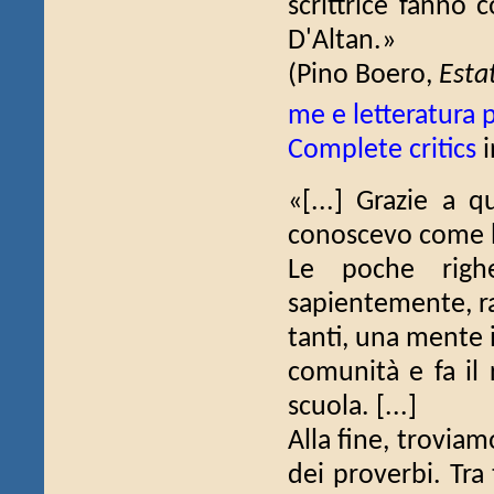
scrittrice fanno 
D'Altan.»
(Pino Boero,
Estat
me e letteratura p
Complete critics
i
«[...] Grazie a 
conoscevo come b
Le poche righe
sapientemente, ra
tanti, una mente 
comunità e fa il 
scuola. [...]
Alla fine, trovia
dei proverbi. Tra