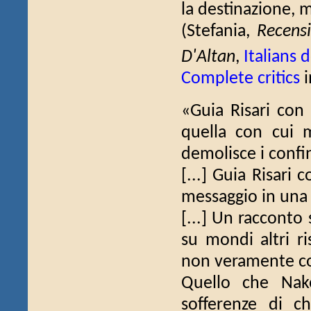
la destinazione, 
(Stefania,
Recens
D'Altan
,
Italians 
Complete critics
i
«Guia Risari con
quella con cui 
demolisce i confi
[...] Guia Risari
messaggio in una 
[...] Un racconto
su mondi altri ri
non veramente co
Quello che Nak
sofferenze di c