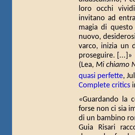
loro occhi vivid
invitano ad entra
magia di questo
nuovo, desiderosi
varco, inizia un
proseguire. [...]»
(Lea,
Mi chiamo Na
quasi perfette
, Ju
Complete critics
i
«Guardando la c
forse non ci sia 
di un bambino rom
Guia Risari rac