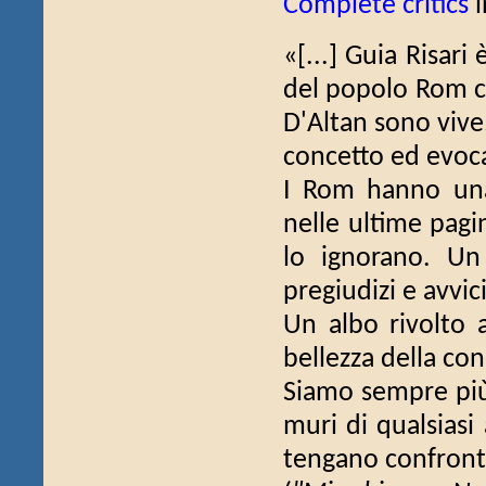
Complete critics
i
«[...] Guia Risar
del popolo Rom co
D'Altan sono vive
concetto ed evocan
I Rom hanno una
nelle ultime pagi
lo ignorano. Un
pregiudizi e avvic
Un albo rivolto a
bellezza della co
Siamo sempre più 
muri di qualsiasi
tengano confront