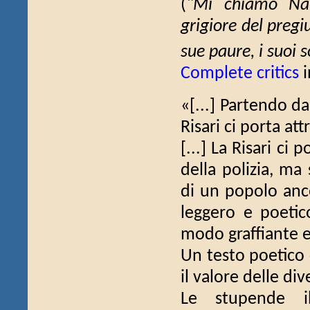
(
"Mi chiamo Nako
grigiore del pregi
sue paure, i suoi s
Complete critics
i
«[...] Partendo d
Risari ci porta att
[...] La Risari ci 
della polizia, ma 
di un popolo anc
leggero e poetic
modo graffiante e
Un testo poetico 
il valore delle dive
Le stupende il