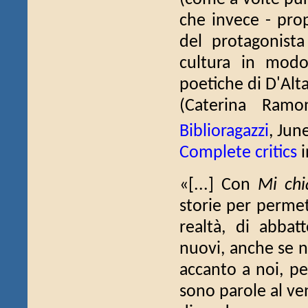
che invece - prop
del protagonist
cultura in modo
poetiche di D'Alta
(Caterina Ram
Biblioragazzi
, Jun
Complete critics
i
«[...] Con
Mi ch
storie per permet
realtà, di abbat
nuovi, anche se 
accanto a noi, pe
sono parole al ve