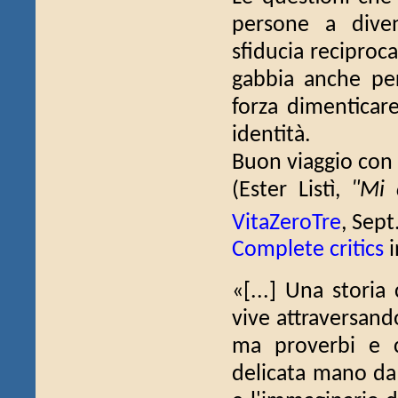
persone a diven
sfiducia reciproca
gabbia anche per
forza dimenticare
identità.
Buon viaggio con 
(Ester Listì,
"Mi 
VitaZeroTre
, Sept
Complete critics
i
«[...] Una storia
vive attraversand
ma proverbi e c
delicata mano da 