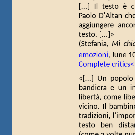
[...] Il testo è 
Paolo D'Altan che
aggiungere anco
testo. [...]»
(Stefania,
Mi chi
emozioni
, June 1
Complete critics<
«[...] Un popol
bandiera e un in
libertà, come libe
vicino. Il bambi
tradizioni, l'impo
testo ben distan
(come a volte pur