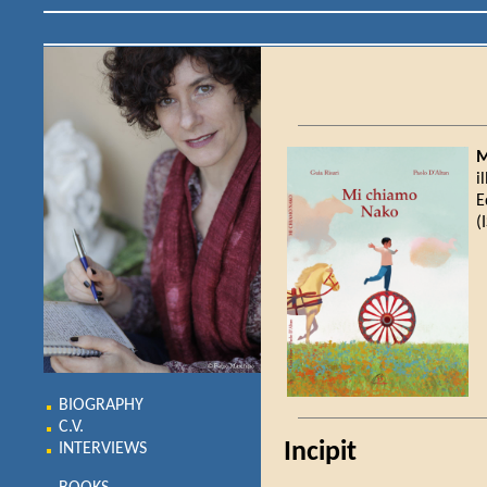
M
i
E
(
BIOGRAPHY
C.V.
Incipit
INTERVIEWS