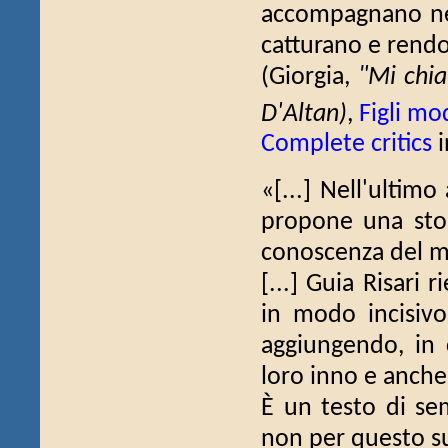
accompagnano nel
catturano e rendon
(Giorgia,
"Mi chia
D'Altan)
,
Figli mo
Complete critics
i
«[...] Nell'ultimo
propone una stor
conoscenza del 
[...] Guia Risari
in modo incisivo,
aggiungendo, in 
loro inno e anche
È un testo di se
non per questo sup