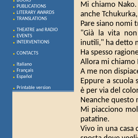
BOOKS
Mi chiamo Nako.
PUBLICATIONS
LITERARY AWARDS
anche Tchukurka,
TRANSLATIONS
Pare siano nomi tr
THEATRE and RADIO
"Già la vita non
EVENTS
inutili," ha detto
INTERVENTIONS
Ha spesso ragione
CONTACTS
Allora mi chiamo
Italiano
A me non dispiace
Français
Español
Eppure a scuola 
Printable version
è per via del colo
Neanche questo m
Mi piacciono molt
patatine.
Vivo in una casa 