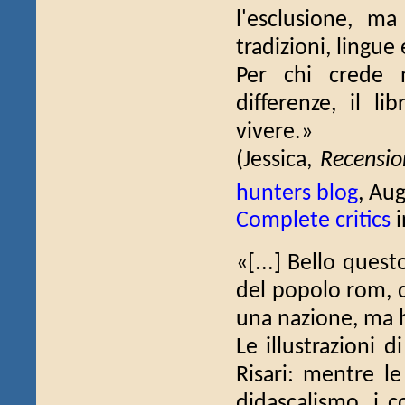
l'esclusione, m
tradizioni, lingue
Per chi crede n
differenze, il l
vivere.»
(Jessica,
Recensio
hunters blog
, Aug
Complete critics
i
«[...] Bello quest
del popolo rom, d
una nazione, ma h
Le illustrazioni 
Risari: mentre le
didascalismo, i c