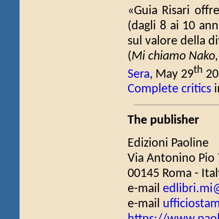
«Guia Risari offr
(dagli 8 ai 10 ann
sul valore della di
(
Mi chiamo Nako, i
th
Sera
, May 29
20
Complete critics
i
The publisher
Edizioni Paoline
Via Antonino Pio
00145 Roma - Ital
e-mail
edlibri.mi
e-mail
ufficiosta