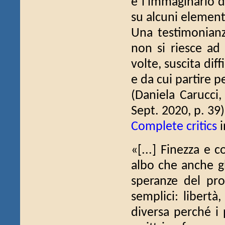
e l'immaginario d
su alcuni elementi
Una testimonianza
non si riesce ad 
volte, suscita dif
e da cui partire p
(Daniela Carucci
Sept. 2020, p. 39)
Complete critics
i
«[...] Finezza e 
albo che anche gl
speranze del pr
semplici: libertà
diversa perché i 