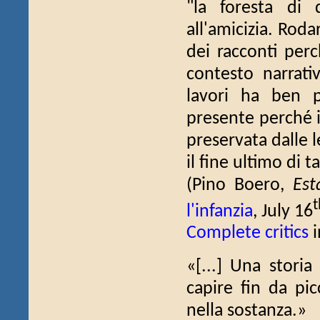
"la foresta di 
all'amicizia. Rod
dei racconti perc
contesto narrati
lavori ha ben p
presente perché i
preservata dalle 
il fine ultimo di ta
(Pino Boero,
Est
t
l'infanzia
, July 16
Complete critics
i
«[...] Una storia
capire fin da pi
nella sostanza.»