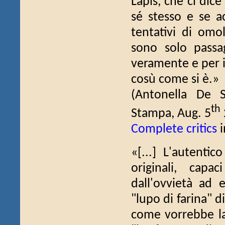
Lapis, che ci dic
sé stesso e se ac
tentativi di omo
sono solo passag
veramente e per 
cosù come si è.»
(Antonella De
th
Stampa, Aug. 5
Complete critics
i
«[...] L'autenti
originali, capa
dall'ovvietà ad e
"lupo di farina" d
come vorrebbe la 