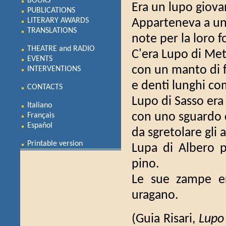
BOOKS
Era un lupo giova
PUBLICATIONS
LITERARY AWARDS
Apparteneva a un
TRANSLATIONS
note per la loro fo
THEATRE and RADIO
C'era Lupo di Met
EVENTS
con un manto di f
INTERVENTIONS
e denti lunghi co
CONTACTS
Lupo di Sasso era 
Italiano
con uno sguardo c
Français
Español
da sgretolare gli 
Printable version
Lupa di Albero 
pino.
Le sue zampe er
uragano.
(Guia Risari,
Lupo 