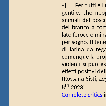
«[...] Per tutti è 
gentile, che nep
animali del bosco
del branco a com
lato feroce e min
per sogno. Il tene
di farina da reg
comunque la propr
violenti si può es
effetti positivi de
(Rossana Sisti,
Le
th
8
2023)
Complete critics
i