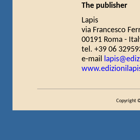
The publisher
Lapis
via Francesco Fer
00191 Roma - Ital
tel. +39 06 32959
e-mail
lapis@edizi
www.edizionilapis
Copyright ©