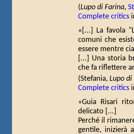
(
Lupo di Farina
,
St
Complete critics
i
«[...] La favola 
comuni che esis
essere mentre cia
[...] Una storia 
che fa riflettere a
(Stefania,
Lupo di
Complete critics
i
«Guia Risari rit
delicato [...]
Perché il rimanere
gentile, inizierà