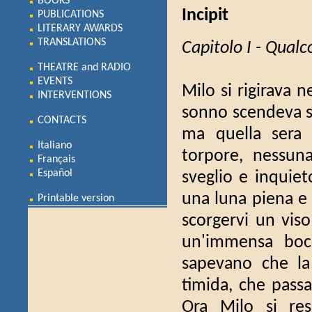
BOOKS
Incipit
PUBLICATIONS
LITERARY AWARDS
TRANSLATIONS
Capitolo I - Qualco
THEATRE and RADIO
EVENTS
Milo si rigirava n
INTERVENTIONS
sonno scendeva su
CONTACTS
ma quella sera 
Italiano
torpore, nessuna
Français
Español
sveglio e inquiet
una luna piena e 
Printable version
scorgervi un viso 
un'immensa bocc
sapevano che la
timida, che passa
Ora Milo si re