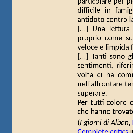
particolare per p
difficile in fami
antidoto contro la
[...] Una lettura
proprio come su
veloce e limpida f
[...] Tanti sono 
sentimenti, rifer
volta ci ha com
nell'affrontare te
superare.
Per tutti coloro
che hanno trovato
(
I giorni di Alban
,
Complete critics
i