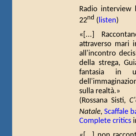
Radio interview b
nd
22
(
listen
)
«[...] Raccont
attraverso mari i
all'incontro dec
della strega, Gui
fantasia in
dell'immaginazi
sulla realtà.»
(Rossana Sisti,
C
Natale
,
Scaffale b
Complete critics
i
«[...] non raccon