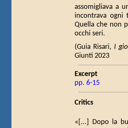
assomigliava a u
incontrava ogni 
Quella che non p
occhi seri.
(Guia Risari,
I gi
Giunti 2023
Excerpt
pp. 6-15
Critics
«[...] Dopo la b