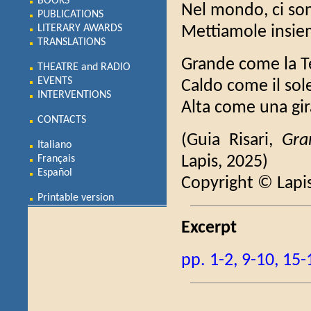
BOOKS
Nel mondo, ci so
PUBLICATIONS
LITERARY AWARDS
Mettiamole insie
TRANSLATIONS
Grande come la T
THEATRE and RADIO
EVENTS
Caldo come il sol
INTERVENTIONS
Alta come una gir
CONTACTS
(Guia Risari,
Gra
Italiano
Lapis, 2025)
Français
Español
Copyright © Lapi
Printable version
Excerpt
pp. 1-2, 9-10, 15-