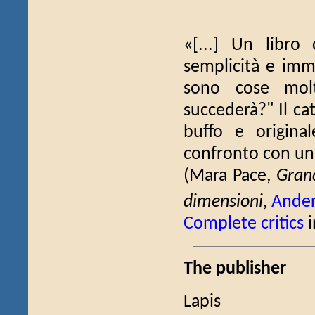
«[...] Un libro
semplicità e imm
sono cose molt
succederà?" Il ca
buffo e origina
confronto con un 
(Mara Pace,
Grand
dimensioni
,
Ande
Complete critics
i
The publisher
Lapis