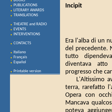
BOOKS
Incipit
PUBLICATIONS
LITERARY AWARDS
TRANSLATIONS
THEATRE and RADIO
EVENTS
INTERVENTIONS
Era l'alba di un 
CONTACTS
del precedente. N
Italiano
tutto dipendeva
Français
Español
diventava atto
progresso che can
Printable version
L'Altissimo ave
terra, rarefatto 
Opera con occhi
Mancava qualcosa
poteva aggiunge