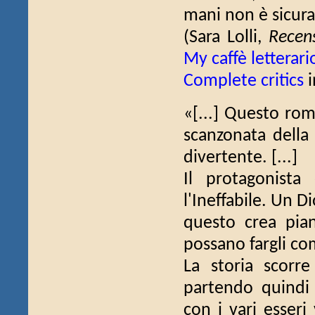
mani non è sicuram
(Sara Lolli,
Recens
My caffè letterari
Complete critics
i
«[...] Questo rom
scanzonata della
divertente. [...]
Il protagonista 
l'Ineffabile. Un D
questo crea pian
possano fargli co
La storia scorr
partendo quindi 
con i vari esseri