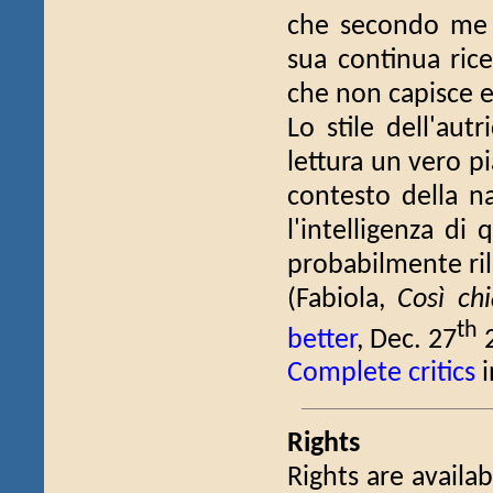
che secondo me è
sua continua ric
che non capisce e
Lo stile dell'aut
lettura un vero pi
contesto della na
l'intelligenza di
probabilmente rile
(Fabiola,
Così chi
th
better
, Dec. 27
2
Complete critics
i
Rights
Rights are availab