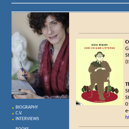
C
G
S
(
T
S
S
0
BIOGRAPHY
e
C.V.
h
INTERVIEWS