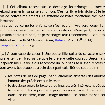
« [...] Cet album repose sur le décalage texte/image. Il traver
rebondissements, surprise et humour. C'est un livre très riche où le 
fois de nouveaux éléments. Le système de notes fonctionne très bien
déroutant.
En ce qui concerne les enfants ce n'est pas un livre vers lequel il
lecture en groupe, l'accueil est enthousiaste car d'une part, ils recon
question et d'autre part, les personnages leur ressemblent... Beau trav
th
(BiblioBrest,
Le Petit Chaperon Bleu
,
Babelio
, April 15
2014)
Complete critics
in png.
«[...] Album coup de coeur ! Une petite fille qui a du caractère se v
qu'elle teint en bleu parce qu'elle préfère cette couleur. Désormai
chaperon bleu, la voilà qui rencontre un loup sans se laisser impressi
Nous avons beaucoup apprécié deux particularités de cet album :
les notes de bas de page, habituellement absentes des albums
humour des précisions sur le texte
le décalage entre le texte et les images, très intéressant dès 
le repérer (dès la première page, on nous parle d'une famil
dans une clairière, mais l'image montre une petite maison c
ville)