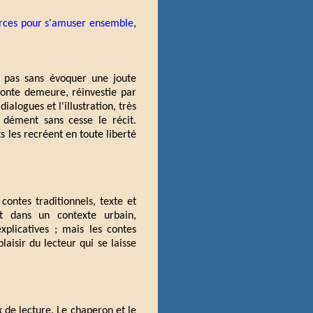
rces pour s'amuser ensemble
,
st pas sans évoquer une joute
conte demeure, réinvestie par
ialogues et l'illustration, très
 dément sans cesse le récit.
s les recréent en toute liberté
contes traditionnels, texte et
crit dans un contexte urbain,
plicatives ; mais les contes
laisir du lecteur qui se laisse
x de lecture. Le chaperon et le