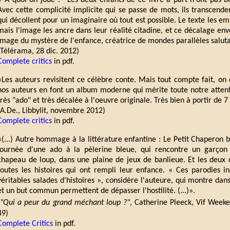
«"A quoi on joue ?" Les deux enfants de ce livre à part n'ont pas b
Avec cette complicité implicite qui se passe de mots, ils transcendent 
qui décollent pour un imaginaire où tout est possible. Le texte les e
mais I'image les ancre dans leur réalité citadine, et ce décalage e
image du mystère de l'enfance, créatrice de mondes parallèles saluta
(Télérama, 28 dic. 2012)
Complete critics
in pdf.
«Les auteurs revisitent ce célèbre conte. Mais tout compte fait, on
nos auteurs en font un album moderne qui mérite toute notre attenti
très "ado" et très décalée à l'oeuvre originale. Très bien à portir de 7
(A.De., Libbylit, novembre 2012)
Complete critics
in pdf.
«(...) Autre hommage à la littérature enfantine : Le Petit Chaperon bl
journée d'une ado à la pèlerine bleue, qui rencontre un garçon 
chapeau de loup, dans une plaine de jeux de banlieue. Et les deux
toutes les histoires qui ont rempli leur enfance. « Ces parodies in
véritables salades d'histoires », considère l'auteure, qui montre d
et un but commun permettent de dépasser l'hostilité. (...)».
"Qui a peur du grand méchant loup ?"
, Catherine Pleeck, Vif Week
49)
Complete Critics
in pdf.