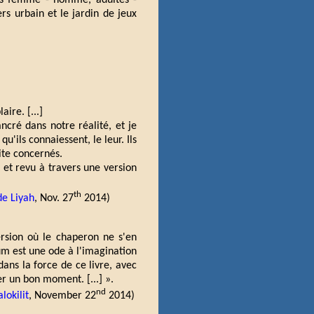
ions femme - homme, adultes -
rs urbain et le jardin de jeux
aire. [...]
ncré dans notre réalité, et je
'ils connaiessent, le leur. Ils
ite concernés.
e et revu à travers une version
th
de Liyah
, Nov. 27
2014)
ersion où le chaperon ne s'en
bum est une ode à l'imagination
dans la force de ce livre, avec
r un bon moment. [...] ».
nd
lokilit
, November 22
2014)