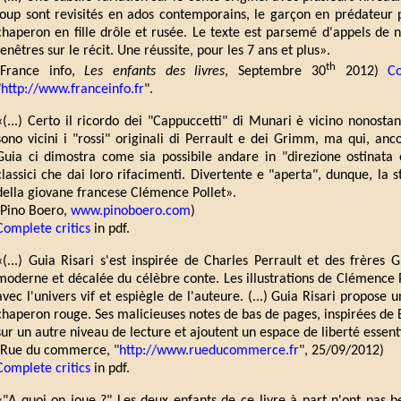
loup sont revisités en ados contemporains, le garçon en prédateur plu
chaperon en fille drôle et rusée. Le texte est parsemé d'appels de 
fenêtres sur le récit. Une réussite, pour les 7 ans et plus».
th
(France info,
Les enfants des livres
, Septembre 30
2012)
Co
"
http://www.franceinfo.fr
".
«(...) Certo il ricordo dei "Cappuccetti" di Munari è vicino nonost
sono vicini i "rossi" originali di Perrault e dei Grimm, ma qui, anco
Guia ci dimostra come sia possibile andare in "direzione ostinata 
classici che dai loro rifacimenti. Divertente e "aperta", dunque, la sto
della giovane francese Clémence Pollet».
(Pino Boero,
www.pinoboero.com
)
Complete critics
in pdf.
«(...) Guia Risari s'est inspirée de Charles Perrault et des frères
moderne et décalée du célèbre conte. Les illustrations de Clémence 
avec l'univers vif et espiègle de l'auteure. (...) Guia Risari propose u
chaperon rouge. Ses malicieuses notes de bas de pages, inspirées de 
sur un autre niveau de lecture et ajoutent un espace de liberté essenti
(Rue du commerce, "
http://www.rueducommerce.fr
", 25/09/2012)
Complete critics
in pdf.