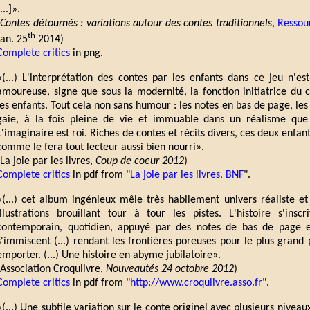
...]».
Contes détournés : variations autour des contes traditionnels
,
Ressou
th
Jan. 25
2014)
Complete critics
in png.
«(...) L'interprétation des contes par les enfants dans ce jeu n'e
amoureuse, signe que sous la modernité, la fonction initiatrice du 
les enfants. Tout cela non sans humour : les notes en bas de page, les d
gaie, à la fois pleine de vie et immuable dans un réalisme que
L'imaginaire est roi. Riches de contes et récits divers, ces deux enfant
comme le fera tout lecteur aussi bien nourri».
(La joie par les livres,
Coup de coeur 2012
)
Complete critics
in pdf from "
La joie par les livres. BNF
".
«(...) cet album ingénieux mêle très habilement univers réaliste et 
illustrations brouillant tour à tour les pistes. L'histoire s'ins
contemporain, quotidien, appuyé par des notes de bas de page ex
s'immiscent (...) rendant les frontières poreuses pour le plus grand p
emporter. (...) Une histoire en abyme jubilatoire».
(Association Croqulivre,
Nouveautés 24 octobre 2012
)
Complete critics
in pdf from "
http://www.croqulivre.asso.fr
".
«(...) Une subtile variation sur le conte originel avec plusieurs niveau