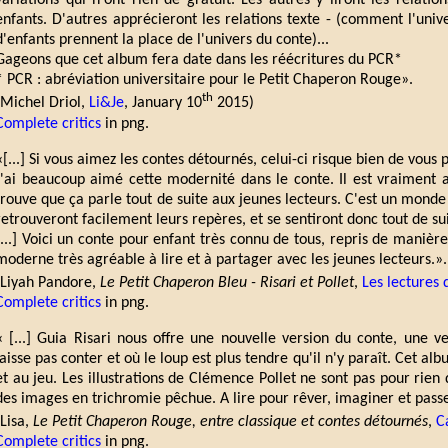
variations qui n'ont rien de gratuit. Les autres y liront les relat
enfants. D'autres apprécieront les relations texte - (comment l'unive
d'enfants prennent la place de l'univers du conte)...
Gageons que cet album fera date dans les réécritures du PCR*
* PCR : abréviation universitaire pour le Petit Chaperon Rouge».
th
(Michel Driol,
Li&Je
, January 10
2015)
Complete critics
in png.
«[...] Si vous aimez les contes détournés, celui-ci risque bien de vous pl
J'ai beaucoup aimé cette modernité dans le conte. Il est vraiment a
trouve que ça parle tout de suite aux jeunes lecteurs. C'est un monde qu
retrouveront facilement leurs repères, et se sentiront donc tout de su
[...] Voici un conte pour enfant très connu de tous, repris de manièr
moderne très agréable à lire et à partager avec les jeunes lecteurs.».
(Liyah Pandore,
Le Petit Chaperon Bleu - Risari et Pollet
,
Les lectures 
Complete critics
in png.
« [...] Guia Risari nous offre une nouvelle version du conte, une v
laisse pas conter et où le loup est plus tendre qu'il n'y paraît. Cet al
et au jeu. Les illustrations de Clémence Pollet ne sont pas pour rien 
des images en trichromie pêchue. A lire pour rêver, imaginer et passe
(Lisa,
Le Petit Chaperon Rouge, entre classique et contes détournés
,
Ca
Complete critics
in png.