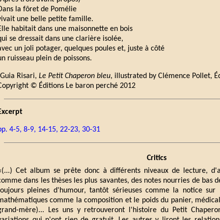
Dans la fôret de Pomélie
vivait une belle petite famille.
Elle habitait dans une maisonnette en bois
qui se dressait dans une clarière isolée,
avec un joli potager, quelques poules et, juste à côté
un ruisseau plein de poissons.
(Guia Risari,
Le Petit Chaperon bleu
, illustrated by Clémence Pollet, 
Copyright © Éditions Le baron perché 2012
Excerpt
pp. 4-5, 8-9, 14-15, 22-23, 30-31
Critics
«(...) Cet album se prête donc à différents niveaux de lecture, d
comme dans les thèses les plus savantes, des notes nourries de bas 
toujours pleines d'humour, tantôt sérieuses comme la notice sur l
mathématiques comme la composition et le poids du panier, médicales
grand-mère)... Les uns y retrouveront l'histoire du Petit Chaper