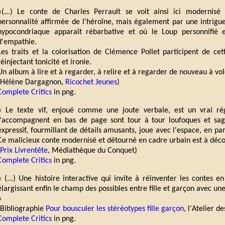
«(...) Le conte de Charles Perrault se voit ainsi ici modernis
personnalité affirmée de l'héroïne, mais également par une intrig
hypocondriaque apparaît rébarbative et où le Loup personnifié 
d'empathie.
Les traits et la colorisation de Clémence Pollet participent de cet
réinjectant tonicité et ironie.
Un album à lire et à regarder, à relire et à regarder de nouveau à volo
(Hélène Dargagnon,
Ricochet Jeunes
)
Complete Critics
in png.
« Le texte vif, enjoué comme une joute verbale, est un vrai ré
l'accompagnent en bas de page sont tour à tour loufoques et sag
expressif, fourmillant de détails amusants, joue avec l'espace, en pa
Ce malicieux conte modernisé et détourné en cadre urbain est à déco
Prix Livrentête
, Médiathèque du Conquet)
Complete Critics
in png.
« (...) Une histoire interactive qui invite à réinventer les contes e
élargissant enfin le champ des possibles entre fille et garçon avec une 
»
(Bibliographie
Pour bousculer les stéréotypes fille garçon
, l'Atelier d
Complete Critics
in png.