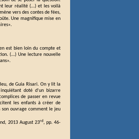
esoin de se poser la question.
leur réalité (...) et les voilà
mmène vers des contes de fées,
nvoûte. Une magnifique mise en
ires».
 en est bien loin du compte et
on. (...) Une lecture nouvelle
 ans».
eu, de Guia Risari. On y lit la
inquiétant doté d'un bizarre
 complices de passer en revue
citent les enfants à créer de
ans son ouvrage comment le jeu
rd
end, 2013 August 23
, pp. 46-