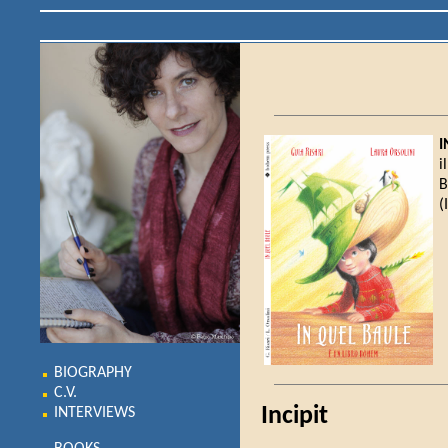
I
i
B
(
BIOGRAPHY
C.V.
Incipit
INTERVIEWS