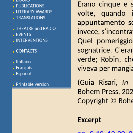
BOOKS
Erano cinque e s
PUBLICATIONS
LITERARY AWARDS
volte, quando i
TRANSLATIONS
appuntamento sot
THEATRE and RADIO
invece, s'incontra
EVENTS
Quel pomeriggio,
INTERVENTIONS
sognatrice. C'era
CONTACTS
verde; Robin, che
Italiano
viveva per mangi
Français
Español
(Guia Risari,
In 
Printable version
Bohem Press, 202
Copyright © Boh
Excerpt