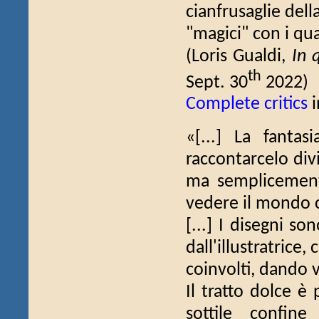
cianfrusaglie dell
"magici" con i qual
(Loris Gualdi,
In 
th
Sept. 30
2022)
Complete critics
i
«[...] La fanta
raccontarcelo div
ma semplicement
vedere il mondo c
[...] I disegni s
dall'illustratrice
coinvolti, dando v
Il tratto dolce è
sottile confine