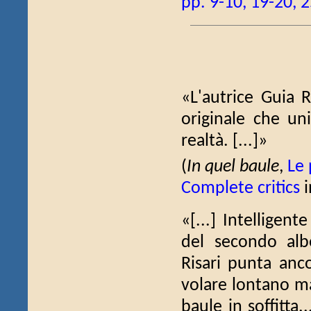
pp. 9-10, 19-20, 
«L'autrice Guia 
originale che uni
realtà. [...]»
(
In quel baule
,
Le 
Complete critics
i
«[...] Intelligen
del secondo alb
Risari punta anco
volare lontano ma
baule in soffitta