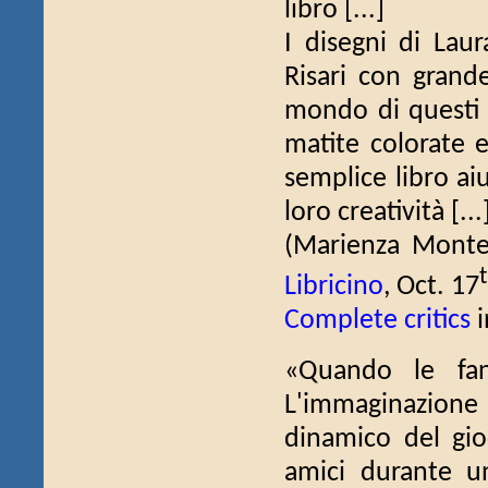
libro [...]
I disegni di Laur
Risari con grande
mondo di questi 5
matite colorate e
semplice libro ai
loro creatività [...
(Marienza Mont
Libricino
, Oct. 17
Complete critics
i
«Quando le fant
L'immaginazione
dinamico del gio
amici durante u