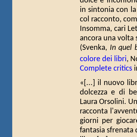
dolce e inconfond
in sintonia con l
col racconto, co
Insomma, cari Let
ancora una volta 
(Svenka,
In quel b
colore dei libri
, N
Complete critics
i
«[...] il nuovo li
dolcezza e di bel
Laura Orsolini. Un
racconta l'avvent
giorni per giocar
fantasia sfrenata 