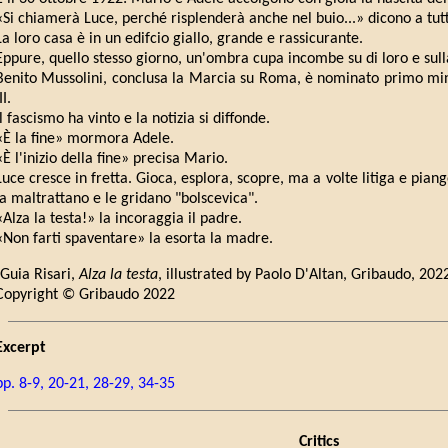
«Si chiamerà Luce, perché risplenderà anche nel buio...» dicono a tutt
La loro casa è in un edifcio giallo, grande e rassicurante.
Eppure, quello stesso giorno, un'ombra cupa incombe su di loro e sulla v
Benito Mussolini, conclusa la Marcia su Roma, è nominato primo min
II.
Il fascismo ha vinto e la notizia si diffonde.
«È la fine» mormora Adele.
«È l'inizio della fine» precisa Mario.
Luce cresce in fretta. Gioca, esplora, scopre, ma a volte litiga e pian
la maltrattano e le gridano "bolscevica".
«Alza la testa!» la incoraggia il padre.
«Non farti spaventare» la esorta la madre.
(Guia Risari,
Alza la testa
, illustrated by Paolo D'Altan, Gribaudo, 202
Copyright © Gribaudo 2022
Excerpt
pp. 8-9, 20-21, 28-29, 34-35
Critics