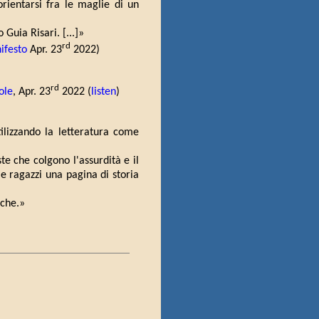
orientarsi fra le maglie di un
 Guia Risari. [...]»
rd
ifesto
Apr. 23
2022)
rd
ole
, Apr. 23
2022 (
listen
)
 utilizzando la letteratura come
e che colgono l'assurdità e il
e ragazzi una pagina di storia
iche.»