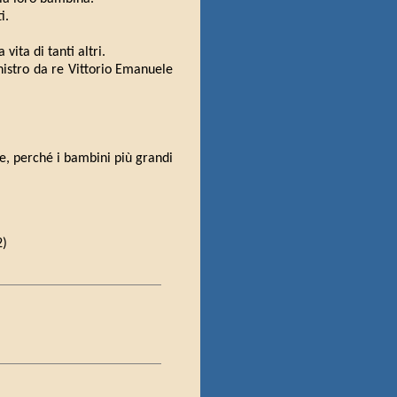
i.
ita di tanti altri.
istro da re Vittorio Emanuele
ge, perché i bambini più grandi
2)