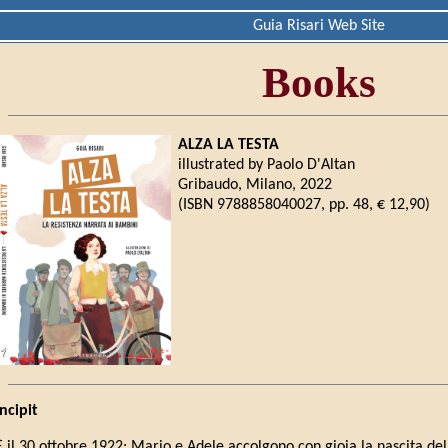
Guia Risari Web Site
Books
ALZA LA TESTA
illustrated by Paolo D'Altan
Gribaudo, Milano, 2022
(ISBN 9788858040027, pp. 48, € 12,90)
Incipit
È il 30 ottobre 1922: Mario e Adele accolgono con gioia la nascita de