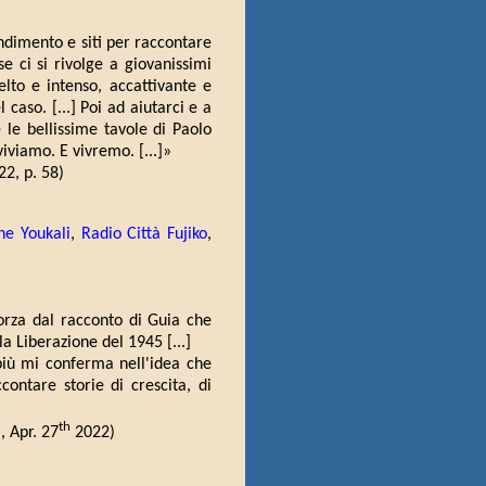
dimento e siti per raccontare
se ci si rivolge a giovanissimi
elto e intenso, accattivante e
caso. [...] Poi ad aiutarci e a
 le bellissime tavole di Paolo
viviamo. E vivremo. [...]»
22, p. 58)
ne Youkali
,
Radio Città Fujiko
,
orza dal racconto di Guia che
la Liberazione del 1945 [...]
 più mi conferma nell'idea che
ontare storie di crescita, di
th
a
, Apr. 27
2022)