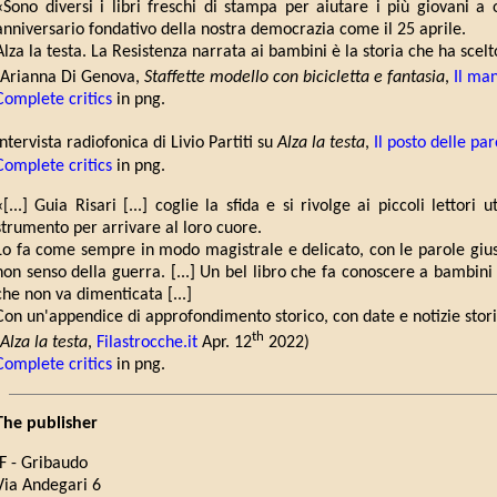
«Sono diversi i libri freschi di stampa per aiutare i più giovani a 
anniversario fondativo della nostra democrazia come il 25 aprile.
Alza la testa. La Resistenza narrata ai bambini è la storia che ha scelto
(Arianna Di Genova,
Staffette modello con bicicletta e fantasia
,
Il man
Complete critics
in png.
Intervista radiofonica di Livio Partiti su
Alza la testa
,
Il posto delle par
Complete critics
in png.
«[...] Guia Risari [...] coglie la sfida e si rivolge ai piccoli lettori
strumento per arrivare al loro cuore.
Lo fa come sempre in modo magistrale e delicato, con le parole giust
non senso della guerra.
[...] Un bel libro che fa conoscere a bambini 
che non va dimenticata [...]
Con un'appendice di approfondimento storico, con date e notizie stor
th
Alza la testa
,
Filastrocche.it
Apr. 12
2022)
Complete critics
in png.
The publisher
IF - Gribaudo
Via Andegari 6