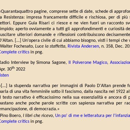
«Quarantaquattro pagine, comprese sette di date, schede di approfon
la Resistenza: impresa francamente difficile e rischiosa, per di più 
lettori. Eppure Guia Risari ci riesce e ne vien fuori un racconto sv
limpido; aperto ovviamente a tutti gli approfondimenti e curiosità del 
suscitare ulteriori domande e riflessioni contribuiscono decisamente
D'Altan. [...] Un'opera civile di cui abbiamo bisogno, visti i tempi che 
(Walter Fochesato,
Luce la staffetta
,
Rivista Andersen
, n. 358, Dec. 20
Complete critics
in png.
Radio Interview by Simona Sagone,
Il Polverone Magico
,
Associazio
th
Apr. 30
2022
listen
«[...] la stupenda narrativa per immagini di Paolo D'Altan prende f
parla di una vita femminile sotto il fascismo, dalla nascita nel 1922 al
Il testo narrativo è efficacissimo nella sua essenzialità e ancora di
bastano anche poche parole scritte con sapienza narrativa per racc
emancipazione, di democrazia.»
(Pino Boero,
I libri che ricevo
,
Un po' di me e letteratura per l'infanzi
Complete critics
in png.